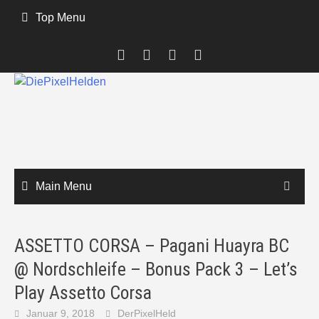
Skip
Top Menu
to
content
Main Menu
ASSETTO CORSA – Pagani Huayra BC
@ Nordschleife – Bonus Pack 3 – Let’s
Play Assetto Corsa
Januar 9, 2018
DerPixelHeld