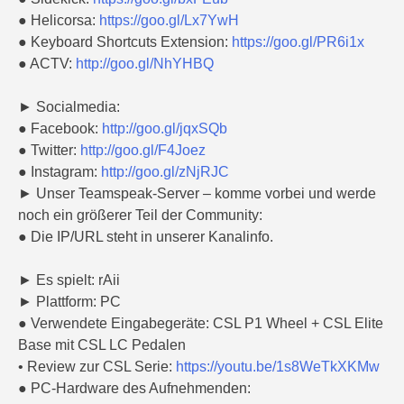
● Helicorsa:
https://goo.gl/Lx7YwH
● Keyboard Shortcuts Extension:
https://goo.gl/PR6i1x
● ACTV:
http://goo.gl/NhYHBQ
► Socialmedia:
● Facebook:
http://goo.gl/jqxSQb
● Twitter:
http://goo.gl/F4Joez
● Instagram:
http://goo.gl/zNjRJC
► Unser Teamspeak-Server – komme vorbei und werde
noch ein größerer Teil der Community:
● Die IP/URL steht in unserer Kanalinfo.
► Es spielt: rAii
► Plattform: PC
● Verwendete Eingabegeräte: CSL P1 Wheel + CSL Elite
Base mit CSL LC Pedalen
• Review zur CSL Serie:
https://youtu.be/1s8WeTkXKMw
● PC-Hardware des Aufnehmenden: