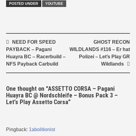
POSTED UNDER
YOUTUBE
Post
NEED FOR SPEED
GHOST RECON
navigation
PAYBACK – Pagani
WILDLANDS #116 – Er hat
Huayra BC – Racerbuild –
Polizei – Let’s Play GR
NFS Payback Carbuild
Wildlands
One thought on “
ASSETTO CORSA – Pagani
Huayra BC @ Nordschleife – Bonus Pack 3 –
Let’s Play Assetto Corsa
”
Pingback:
1abolitionist