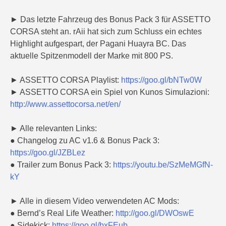
► Das letzte Fahrzeug des Bonus Pack 3 für ASSETTO
CORSA steht an. rAii hat sich zum Schluss ein echtes
Highlight aufgespart, der Pagani Huayra BC. Das
aktuelle Spitzenmodell der Marke mit 800 PS.
► ASSETTO CORSA Playlist:
https://goo.gl/bNTw0W
► ASSETTO CORSA ein Spiel von Kunos Simulazioni:
http://www.assettocorsa.net/en/
► Alle relevanten Links:
● Changelog zu AC v1.6 & Bonus Pack 3:
https://goo.gl/JZBLez
● Trailer zum Bonus Pack 3:
https://youtu.be/SzMeMGfN-
kY
► Alle in diesem Video verwendeten AC Mods:
● Bernd’s Real Life Weather:
http://goo.gl/DWOswE
● Sidekick:
https://goo.gl/bxFEub