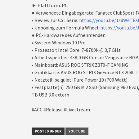
► Plattform: PC
● Verwendete Eingabegeräte: Fanatec ClubSport F
• Review zur CSL Serie:
https://youtu.be/1s8WeTk
• Unboxing zum Formula Wheel:
https://youtu.be
● PC-Hardware des Aufnehmenden:
• System: Windows 10 Pro
• Prozessor: Intel Core i7-8700k @ 3,7 GHz
• Arbeitsspeicher: 4×8,0 GB Corsair Vengeance R
• Mainboard: ASUS ROG STRIX Z370-F GAMING
• Grafikkarte: ASUS ROG STRIX GeForce RTX 2080 
• Netzteil: be quiet! Pure Power 10 (700 Watt)
• Festplatte(n): 250 GB M.2 SSD (Samsung 960 Evo)
TB USB 3.0 extern
#ACC #Release #Livestream
POSTED UNDER
YOUTUBE