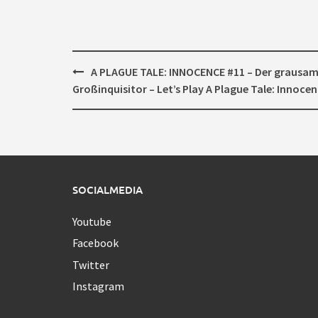
Post
A PLAGUE TALE: INNOCENCE #11 – Der grausa
navigation
Großinquisitor – Let’s Play A Plague Tale: Innoce
SOCIALMEDIA
Youtube
Facebook
Twitter
Instagram