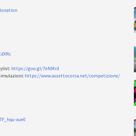
donation
EdXRc
list:
https://goo.gl/7eNMrd
imulazioni:
https://www.assettocorsa.net/competizione/
/7F_hqu-xue0