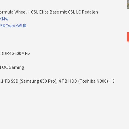
ormula Wheel + CSL Elite Base mit CSL LC Pedalen
XKMw
/J5KCwrvzWU0
GB DDR4 3600MHz
TI OC Gaming
, 1 TB SSD (Samsung 850 Pro), 4 TB HDD (Toshiba N300) + 3