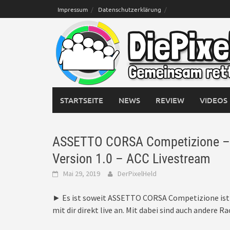
Skip
Impressum
Datenschutzerklärung
to
content
STARTSEITE
NEWS
REVIEW
VIDEOS
ASSETTO CORSA Competizione – 
Version 1.0 – ACC Livestream
Mai 29, 2019
DerPixelHeld
► Es ist soweit ASSETTO CORSA Competizione ist of
mit dir direkt live an. Mit dabei sind auch andere R