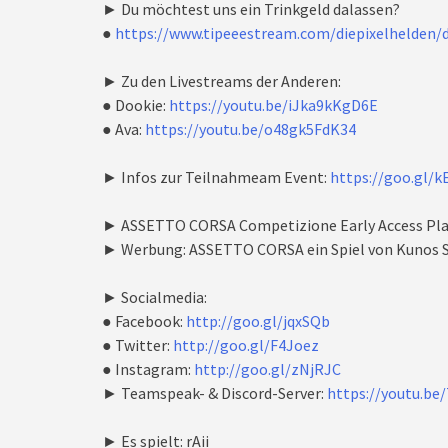
► Du möchtest uns ein Trinkgeld dalassen?
●
https://www.tipeeestream.com/diepixelhelden/
► Zu den Livestreams der Anderen:
● Dookie:
https://youtu.be/iJka9kKgD6E
● Ava:
https://youtu.be/o48gk5FdK34
► Infos zur Teilnahmeam Event:
https://goo.gl/k
► ASSETTO CORSA Competizione Early Access Play
► Werbung: ASSETTO CORSA ein Spiel von Kunos S
► Socialmedia:
● Facebook:
http://goo.gl/jqxSQb
● Twitter:
http://goo.gl/F4Joez
● Instagram:
http://goo.gl/zNjRJC
► Teamspeak- & Discord-Server:
https://youtu.be
► Es spielt: rAii