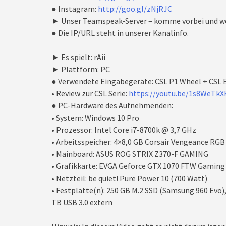
● Instagram:
http://goo.gl/zNjRJC
► Unser Teamspeak-Server – komme vorbei und we
● Die IP/URL steht in unserer Kanalinfo.
► Es spielt: rAii
► Plattform: PC
● Verwendete Eingabegeräte: CSL P1 Wheel + CSL E
• Review zur CSL Serie:
https://youtu.be/1s8WeTk
● PC-Hardware des Aufnehmenden:
• System: Windows 10 Pro
• Prozessor: Intel Core i7-8700k @ 3,7 GHz
• Arbeitsspeicher: 4×8,0 GB Corsair Vengeance R
• Mainboard: ASUS ROG STRIX Z370-F GAMING
• Grafikkarte: EVGA Geforce GTX 1070 FTW Gaming
• Netzteil: be quiet! Pure Power 10 (700 Watt)
• Festplatte(n): 250 GB M.2 SSD (Samsung 960 Evo)
TB USB 3.0 extern