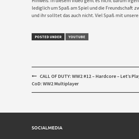
Hinweis: In diesem Video geht es nicht darum irgen
lediglich um Spaß am Spiel und die Freundschaft zw
und ihr solltet das auch nicht. Viel Spaß mit unsere
POSTED UNDER
YOUTUBE
Post
CALL OF DUTY: WW2 #12 – Hardcore – Let’s Pla
navigation
CoD: WW2 Multiplayer
SOCIALMEDIA