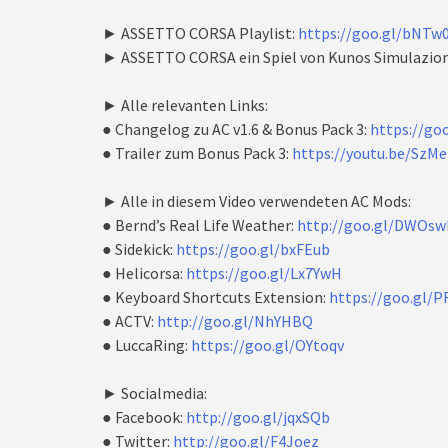
► ASSETTO CORSA Playlist:
https://goo.gl/bNTw
► ASSETTO CORSA ein Spiel von Kunos Simulazion
► Alle relevanten Links:
● Changelog zu AC v1.6 & Bonus Pack 3:
https://go
● Trailer zum Bonus Pack 3:
https://youtu.be/SzM
► Alle in diesem Video verwendeten AC Mods:
● Bernd’s Real Life Weather:
http://goo.gl/DWOsw
● Sidekick:
https://goo.gl/bxFEub
● Helicorsa:
https://goo.gl/Lx7YwH
● Keyboard Shortcuts Extension:
https://goo.gl/P
● ACTV:
http://goo.gl/NhYHBQ
● LuccaRing:
https://goo.gl/OYtoqv
► Socialmedia:
● Facebook:
http://goo.gl/jqxSQb
● Twitter:
http://goo.gl/F4Joez