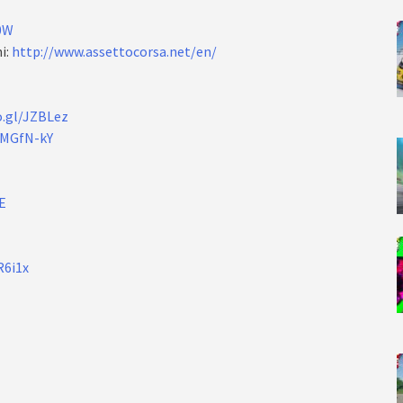
0W
i:
http://www.assettocorsa.net/en/
o.gl/JZBLez
eMGfN-kY
E
R6i1x