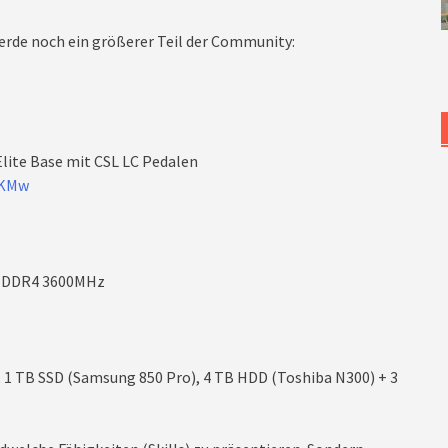
rde noch ein größerer Teil der Community:
lite Base mit CSL LC Pedalen
XKMw
GB DDR4 3600MHz
, 1 TB SSD (Samsung 850 Pro), 4 TB HDD (Toshiba N300) + 3