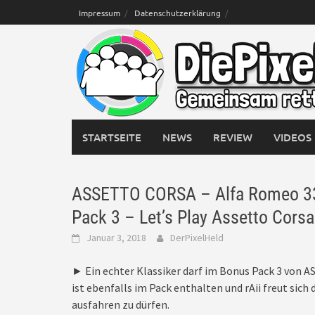
Skip
Impressum
Datenschutzerklärung
to
content
STARTSEITE
NEWS
REVIEW
VIDEOS
ASSETTO CORSA – Alfa Romeo 33 
Pack 3 – Let’s Play Assetto Corsa
Januar 3, 2018
DerPixelHeld
► Ein echter Klassiker darf im Bonus Pack 3 von 
ist ebenfalls im Pack enthalten und rAii freut sich
ausfahren zu dürfen.