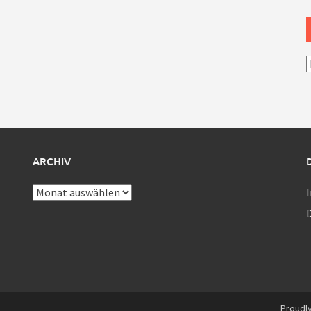
A
ARCHIV
Archiv
Proudl