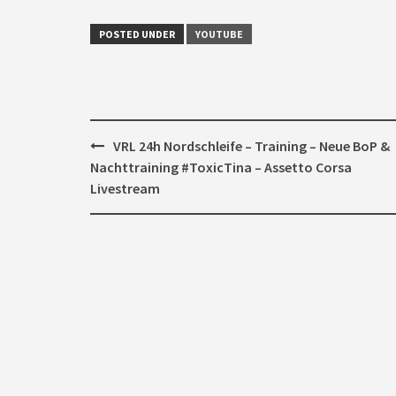
POSTED UNDER
YOUTUBE
Post
VRL 24h Nordschleife – Training – Neue BoP &
navigation
Nachttraining #ToxicTina – Assetto Corsa
Livestream