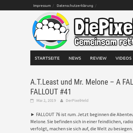
Skip
Impressum
Datenschutzerklärung
to
content
STARTSEITE
NEWS
REVIEW
VIDEOS
A.T.Least und Mr. Melone – A FAL
FALLOUT #41
Mai 2, 2019
DerPixelHeld
► FALLOUT 76 ist rum. Jetzt beginnen die Abenteuer
Melone. Sie befinden sich in einer feindlichen, ra
verfolgt, machen sie sich auf, die Welt zu besiegen