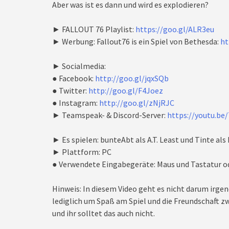
Aber was ist es dann und wird es explodieren?
► FALLOUT 76 Playlist:
https://goo.gl/ALR3eu
► Werbung: Fallout76 is ein Spiel von Bethesda:
ht
► Socialmedia:
● Facebook:
http://goo.gl/jqxSQb
● Twitter:
http://goo.gl/F4Joez
● Instagram:
http://goo.gl/zNjRJC
► Teamspeak- & Discord-Server:
https://youtu.be
► Es spielen: bunteAbt als A.T. Least und Tinte als
► Plattform: PC
● Verwendete Eingabegeräte: Maus und Tastatur o
Hinweis: In diesem Video geht es nicht darum irgen
lediglich um Spaß am Spiel und die Freundschaft zw
und ihr solltet das auch nicht.