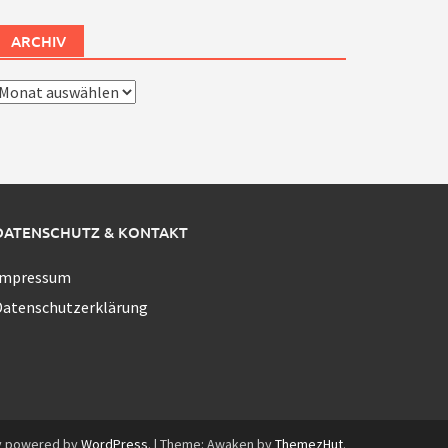
ARCHIV
rchiv
DATENSCHUTZ & KONTAKT
Impressum
Datenschutzerklärung
y powered by
WordPress
.
|
Theme: Awaken by
ThemezHut
.