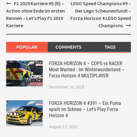
Post
F1 2019 Karriere #5 (R) –
LEGO Speed Champions #9 –
navigation
Action ohne Ende im ersten
Der Lego Scheunenfund! –
Rennen – Let’s Play F1 2019
Forza Horizon 4 LEGO Speed
Karriere
Champions
POPULAR
COMMENTS
TAGS
FORZA HORIZON 4 – COPS vs RACER
Most Wanted : Im Winterwunderland –
Forza Horizon 4 MULTIPLAYER
Dezember 16, 2018
FORZA HORIZON 4 #391 – Ein Puma
spielt im Schnee – Let’s Play Forza
Horizon 4
August 17, 2021