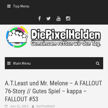
Skip
Top Menu
to
content
Main Menu
A.T.Least und Mr. Melone – A FALLOUT
76-Story // Gutes Spiel – kappa –
FALLOUT #53
Juni 22, 2019
DerPixelHeld