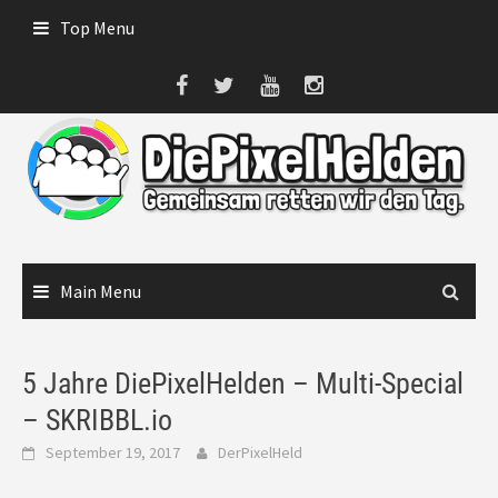
Skip
Top Menu
to
content
Main Menu
5 Jahre DiePixelHelden – Multi-Special
– SKRIBBL.io
September 19, 2017
DerPixelHeld