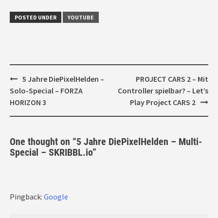
POSTED UNDER
YOUTUBE
Post
5 Jahre DiePixelHelden –
PROJECT CARS 2 – Mit
navigation
Solo-Special – FORZA
Controller spielbar? – Let’s
HORIZON 3
Play Project CARS 2
One thought on “
5 Jahre DiePixelHelden – Multi-
Special – SKRIBBL.io
”
Pingback:
Google