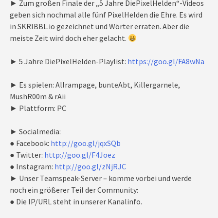
► Zum großen Finale der „5 Jahre DiePixelHelden“-Videos
geben sich nochmal alle fünf PixelHelden die Ehre. Es wird
in SKRIBBL.io gezeichnet und Wörter erraten. Aber die
meiste Zeit wird doch eher gelacht.
► 5 Jahre DiePixelHelden-Playlist:
https://goo.gl/FA8wNa
► Es spielen: Allrampage, bunteAbt, Killergarnele,
MushR00m & rAii
► Plattform: PC
► Socialmedia:
● Facebook:
http://goo.gl/jqxSQb
● Twitter:
http://goo.gl/F4Joez
● Instagram:
http://goo.gl/zNjRJC
► Unser Teamspeak-Server – komme vorbei und werde
noch ein größerer Teil der Community:
● Die IP/URL steht in unserer Kanalinfo.