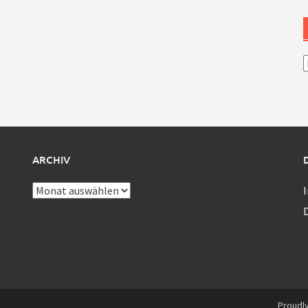
A
ARCHIV
Archiv
Proudl