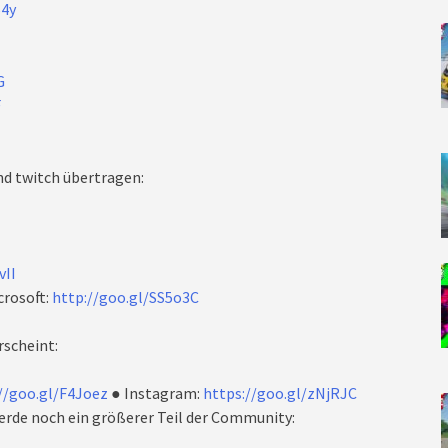
64y
G
F
nd twitch übertragen:
vII
crosoft:
http://goo.gl/SS5o3C
rscheint:
//goo.gl/F4Joez
● Instagram:
https://goo.gl/zNjRJC
rde noch ein größerer Teil der Community: