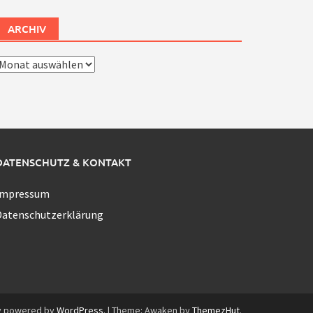
ARCHIV
rchiv
DATENSCHUTZ & KONTAKT
Impressum
Datenschutzerklärung
y powered by
WordPress
.
|
Theme: Awaken by
ThemezHut
.