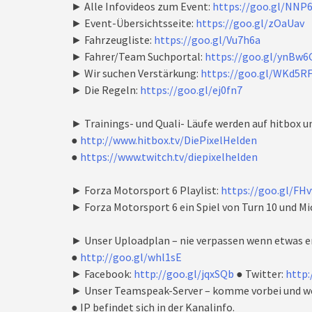
► Alle Infovideos zum Event:
https://goo.gl/NNP
► Event-Übersichtsseite:
https://goo.gl/zOaUav
► Fahrzeugliste:
https://goo.gl/Vu7h6a
► Fahrer/Team Suchportal:
https://goo.gl/ynBw6
► Wir suchen Verstärkung:
https://goo.gl/WKd5R
► Die Regeln:
https://goo.gl/ej0fn7
► Trainings- und Quali- Läufe werden auf hitbox u
●
http://www.hitbox.tv/DiePixelHelden
●
https://www.twitch.tv/diepixelhelden
► Forza Motorsport 6 Playlist:
https://goo.gl/FHv
► Forza Motorsport 6 ein Spiel von Turn 10 und Mi
► Unser Uploadplan – nie verpassen wenn etwas e
●
http://goo.gl/whl1sE
► Facebook:
http://goo.gl/jqxSQb
● Twitter:
http:
► Unser Teamspeak-Server – komme vorbei und we
● IP befindet sich in der Kanalinfo.