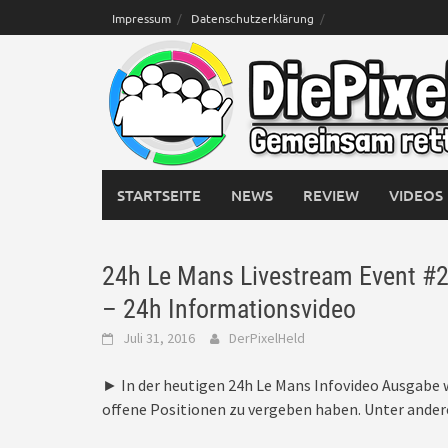
Skip
Impressum
Datenschutzerklärung
to
content
STARTSEITE
NEWS
REVIEW
VIDEOS
24h Le Mans Livestream Event #2
– 24h Informationsvideo
Juli 31, 2016
DerPixelHeld
► In der heutigen 24h Le Mans Infovideo Ausgabe 
offene Positionen zu vergeben haben. Unter ande