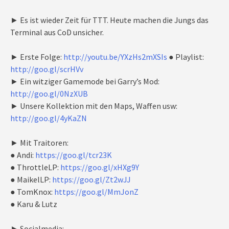
► Es ist wieder Zeit für TTT. Heute machen die Jungs das
Terminal aus CoD unsicher.
► Erste Folge:
http://youtu.be/YXzHs2mXSIs
● Playlist:
http://goo.gl/scrHVv
► Ein witziger Gamemode bei Garry’s Mod:
http://goo.gl/0NzXUB
► Unsere Kollektion mit den Maps, Waffen usw:
http://goo.gl/4yKaZN
► Mit Traitoren:
● Andi:
https://goo.gl/tcr23K
● ThrottleLP:
https://goo.gl/xHXg9Y
● MaikelLP:
https://goo.gl/Zt2wJJ
● TomKnox:
https://goo.gl/MmJonZ
● Karu & Lutz
► Socialmedia: