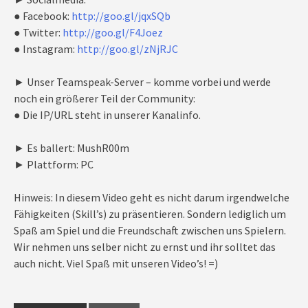
● Facebook:
http://goo.gl/jqxSQb
● Twitter:
http://goo.gl/F4Joez
● Instagram:
http://goo.gl/zNjRJC
► Unser Teamspeak-Server – komme vorbei und werde
noch ein größerer Teil der Community:
● Die IP/URL steht in unserer Kanalinfo.
► Es ballert: MushR00m
► Plattform: PC
Hinweis: In diesem Video geht es nicht darum irgendwelche
Fähigkeiten (Skill’s) zu präsentieren. Sondern lediglich um
Spaß am Spiel und die Freundschaft zwischen uns Spielern.
Wir nehmen uns selber nicht zu ernst und ihr solltet das
auch nicht. Viel Spaß mit unseren Video’s! =)