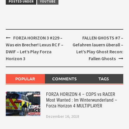
POSTED UNDER
YOUTUBE
Post
FORZA HORIZON 3 #229 –
FALLEN GHOSTS #7 –
navigation
Was ein Brecher! Lexus RC F –
Gefahren lauern überall –
DWIF – Let’s Play Forza
Let’s Play Ghost Recon:
Horizon 3
Fallen Ghosts
POPULAR
COMMENTS
TAGS
FORZA HORIZON 4 – COPS vs RACER
Most Wanted : Im Winterwunderland –
Forza Horizon 4 MULTIPLAYER
Dezember 16, 2018