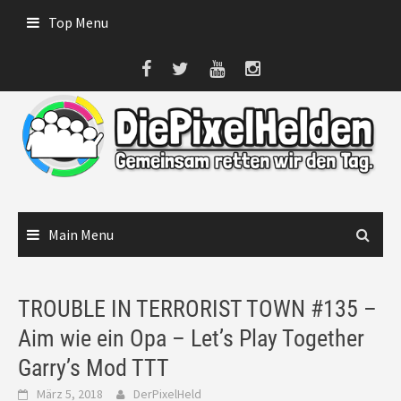
Skip
Top Menu
to
content
Main Menu
TROUBLE IN TERRORIST TOWN #135 –
Aim wie ein Opa – Let’s Play Together
Garry’s Mod TTT
März 5, 2018
DerPixelHeld