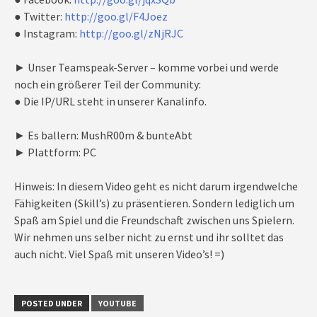
● Twitter:
http://goo.gl/F4Joez
● Instagram:
http://goo.gl/zNjRJC
► Unser Teamspeak-Server – komme vorbei und werde
noch ein größerer Teil der Community:
● Die IP/URL steht in unserer Kanalinfo.
► Es ballern: MushR00m & bunteAbt
► Plattform: PC
Hinweis: In diesem Video geht es nicht darum irgendwelche
Fähigkeiten (Skill’s) zu präsentieren. Sondern lediglich um
Spaß am Spiel und die Freundschaft zwischen uns Spielern.
Wir nehmen uns selber nicht zu ernst und ihr solltet das
auch nicht. Viel Spaß mit unseren Video’s! =)
POSTED UNDER
YOUTUBE