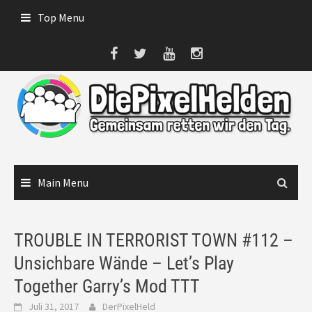
Skip
Top Menu
to
content
Main Menu
TROUBLE IN TERRORIST TOWN #112 –
Unsichbare Wände – Let’s Play
Together Garry’s Mod TTT
Juli 31, 2017
DerPixelHeld