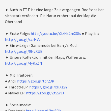
► Auch in TTT ist eine lange Zeit vergangen. Rooftops hat
sich stark verändert. Die Natur erobert auf der Map die
Oberhand.
► Erste Folge:
http://youtu.be/YXzHs2mXSIs
● Playlist:
http://goo.gl/scrHVv
► Ein witziger Gamemode bei Garry’s Mod:
http://goo.gl/0NzXUB
► Unsere Kollektion mit den Maps, Waffen usw:
http://goo.gl/4yKaZN
► Mit Traitoren:
● Andi:
https://goo.gl/tcr23K
● ThrottleLP:
https://goo.gl/xHXg9Y
● Maikel LP:
https://goo.gl/Zt2wJJ
► Socialmedia:
● Facebook:
http://goo.gl/jqxSQb