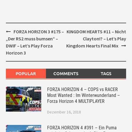
Post
FORZA HORIZON 3 #175 –
KINGDOM HEARTS #11 – Nicht
navigation
„Der RS2 muss bumsen“ –
Clayton!? – Let’s Play
DWIF – Let’s Play Forza
Kingdom Hearts Final Mix
Horizon 3
POPULAR
COMMENTS
TAGS
FORZA HORIZON 4 – COPS vs RACER
Most Wanted : Im Winterwunderland –
Forza Horizon 4 MULTIPLAYER
Dezember 16, 2018
FORZA HORIZON 4 #391 – Ein Puma