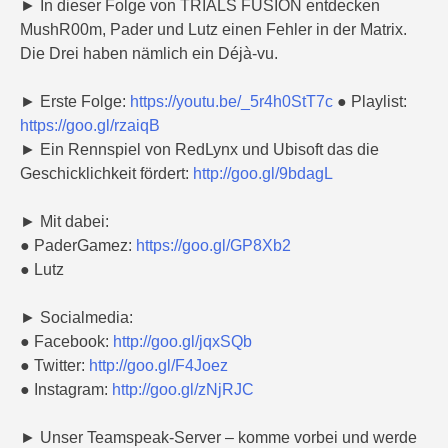
► In dieser Folge von TRIALS FUSION entdecken
MushR00m, Pader und Lutz einen Fehler in der Matrix.
Die Drei haben nämlich ein Déjà-vu.
► Erste Folge:
https://youtu.be/_5r4h0StT7c
● Playlist:
https://goo.gl/rzaiqB
► Ein Rennspiel von RedLynx und Ubisoft das die
Geschicklichkeit fördert:
http://goo.gl/9bdagL
► Mit dabei:
● PaderGamez:
https://goo.gl/GP8Xb2
● Lutz
► Socialmedia:
● Facebook:
http://goo.gl/jqxSQb
● Twitter:
http://goo.gl/F4Joez
● Instagram:
http://goo.gl/zNjRJC
► Unser Teamspeak-Server – komme vorbei und werde