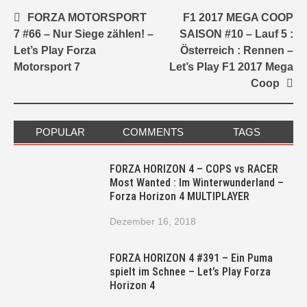
Post
FORZA MOTORSPORT
F1 2017 MEGA COOP
navigation
7 #66 – Nur Siege zählen! –
SAISON #10 – Lauf 5 :
Let’s Play Forza
Österreich : Rennen –
Motorsport 7
Let’s Play F1 2017 Mega
Coop
POPULAR
COMMENTS
TAGS
FORZA HORIZON 4 – COPS vs RACER
Most Wanted : Im Winterwunderland –
Forza Horizon 4 MULTIPLAYER
Dezember 16, 2018
FORZA HORIZON 4 #391 – Ein Puma
spielt im Schnee – Let’s Play Forza
Horizon 4