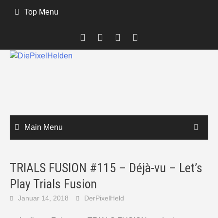
Skip
Top Menu
to
content
Main Menu
TRIALS FUSION #115 – Déjà-vu – Let’s
Play Trials Fusion
Januar 14, 2018
DerPixelHeld