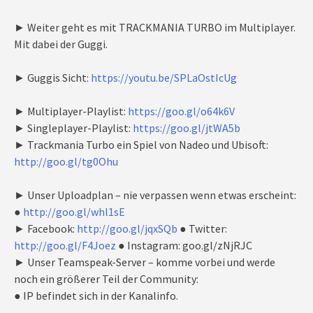
► Weiter geht es mit TRACKMANIA TURBO im Multiplayer.
Mit dabei der Guggi.
► Guggis Sicht:
https://youtu.be/SPLaOstIcUg
► Multiplayer-Playlist:
https://goo.gl/o64k6V
► Singleplayer-Playlist:
https://goo.gl/jtWA5b
► Trackmania Turbo ein Spiel von Nadeo und Ubisoft:
http://goo.gl/tg0Ohu
► Unser Uploadplan – nie verpassen wenn etwas erscheint:
●
http://goo.gl/whl1sE
► Facebook:
http://goo.gl/jqxSQb
● Twitter:
http://goo.gl/F4Joez
● Instagram: goo.gl/zNjRJC
► Unser Teamspeak-Server – komme vorbei und werde
noch ein größerer Teil der Community:
● IP befindet sich in der Kanalinfo.