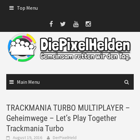
Skip
Top Menu
to
content
Main Menu
TRACKMANIA TURBO MULTIPLAYER –
Geheimwege – Let’s Play Together
Trackmania Turbo
August 19, 2016
DerPixelHeld