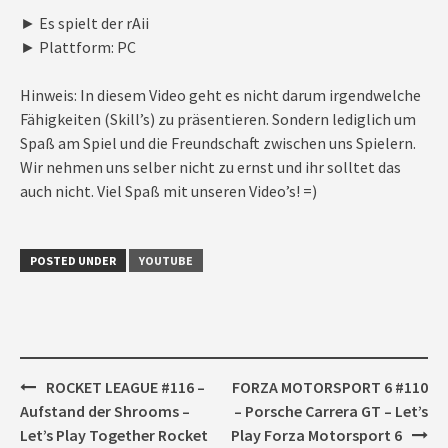
► Es spielt der rAii
► Plattform: PC
Hinweis: In diesem Video geht es nicht darum irgendwelche
Fähigkeiten (Skill’s) zu präsentieren. Sondern lediglich um
Spaß am Spiel und die Freundschaft zwischen uns Spielern.
Wir nehmen uns selber nicht zu ernst und ihr solltet das
auch nicht. Viel Spaß mit unseren Video’s! =)
POSTED UNDER
YOUTUBE
Post
ROCKET LEAGUE #116 –
FORZA MOTORSPORT 6 #110
navigation
Aufstand der Shrooms –
– Porsche Carrera GT – Let’s
Let’s Play Together Rocket
Play Forza Motorsport 6