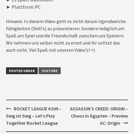
► Plattform: PC
Hinweis: In diesem Video geht es nicht darum irgendwelche
Fähigkeiten (Skill’s) zu präsentieren. Sondern lediglich um
Spaß am Spiel und die Freundschaft zwischen uns Spielern.
Wir nehmen uns selber nicht zu ernst und ihr solltet das
auch nicht. Viel Spaß mit unseren Video’s! =)
POSTED UNDER
YOUTUBE
Post
ROCKET LEAGUE #209 –
ASSASSIN’S CREED: ORIGIN –
navigation
Sieg ist Sieg – Let’s Play
Chaos in Ägypten – Preview
Together Rocket League
AC: Origin