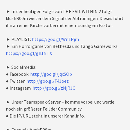
► In der heutigen Folge von THE EVIL WITHIN 2 folgt
MushR00m weiter dem Signal der Abtrünnigen. Dieses führt
ihn an einer Kirche vorbei mit einem sündigem Pastor.
► PLAYLIST:
https://goo.gl/Wn1Pjm
► Ein Horrorgame von Bethesda und Tango Gameworks:
https://goo.gl/gh1NTX
► Socialmedia:
● Facebook:
http://goo.gl/jqxSQb
● Twitter:
http://goo.gl/F4Joez
● Instagram:
http://goo.gl/zNjRJC
► Unser Teamspeak-Server – komme vorbei und werde
noch ein größerer Teil der Community:
● Die IP/URL steht in unserer Kanalinfo.
► Es spielt MushR00m