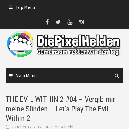
Skip
Top Menu
to
content
Main Menu
THE EVIL WITHIN 2 #04 – Vergib mir
meine Sünden – Let’s Play The Evil
Within 2
Oktober 17, 2017
DerPixelHeld