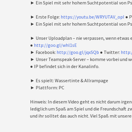
► Ein Spiel mit sehr hohem Suchtpotential von Ps
► Erste Folge:
https://youtu.be/WRYUTAV_opI
● P
► Ein Spiel mit sehr hohem Suchtpotential von Ps
► Unser Uploadplan – nie verpassen, wenn etwas e
●
http://goo.gl/whl1sE
► Facebook:
http://goo.gl/jqxSQb
● Twitter:
http:
► Unser Teamspeak-Server – komme vorbei und we
● IP befindet sich in der Kanalinfo.
► Es spielt: Wassertinte & Allrampage
► Plattform: PC
Hinweis: In diesem Video geht es nicht darum irgen
lediglich um Spaß am Spiel und die Freundschaft zw
und ihr solltet das auch nicht. Viel Spaß mit unseren