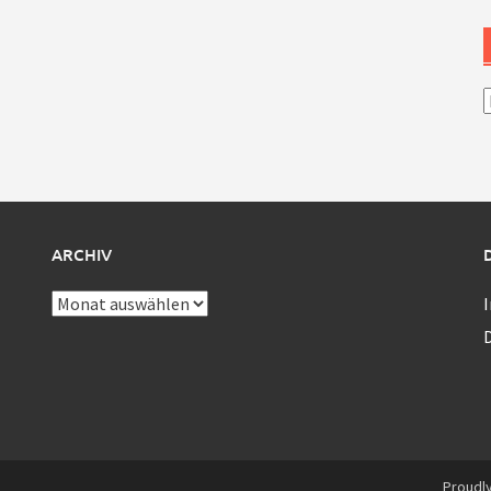
A
ARCHIV
Archiv
Proudl