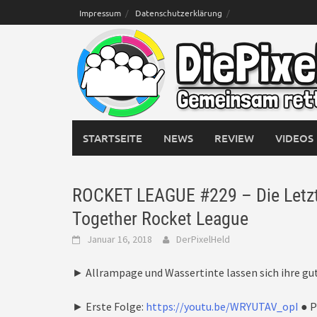
Skip
Impressum
Datenschutzerklärung
to
content
STARTSEITE
NEWS
REVIEW
VIDEOS
ROCKET LEAGUE #229 – Die Letzte
Together Rocket League
Januar 16, 2018
DerPixelHeld
► Allrampage und Wassertinte lassen sich ihre g
► Erste Folge:
https://youtu.be/WRYUTAV_opI
● P