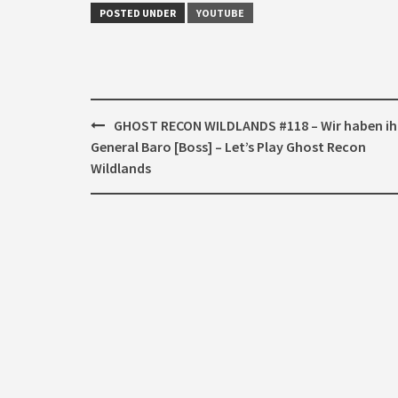
POSTED UNDER
YOUTUBE
Post
GHOST RECON WILDLANDS #118 – Wir haben ih
navigation
General Baro [Boss] – Let’s Play Ghost Recon
Wildlands