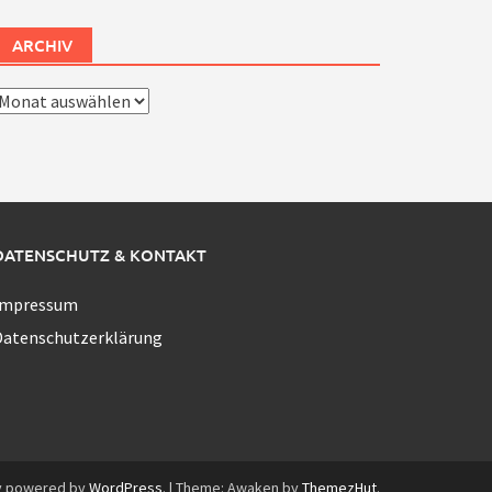
ARCHIV
rchiv
DATENSCHUTZ & KONTAKT
Impressum
Datenschutzerklärung
y powered by
WordPress
.
|
Theme: Awaken by
ThemezHut
.