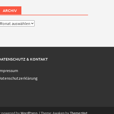
ARCHIV
rchiv
DATENSCHUTZ & KONTAKT
Impressum
Datenschutzerklärung
y powered by
WordPress
.
|
Theme: Awaken by
ThemezHut
.