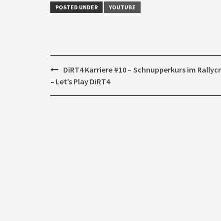
POSTED UNDER
YOUTUBE
Post
DiRT4 Karriere #10 – Schnupperkurs im Rallyc
navigation
– Let’s Play DiRT4