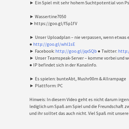
► Ein Spiel mit sehr hohem Suchtpotential von Ps
► Wassertine7050
►https://goo.gl/fSp1fV
► Unser Uploadplan – nie verpassen, wenn etwas e
●
http://goo.gl/whl1sE
► Facebook:
http://goo.gl/jqxSQb
● Twitter:
http:
► Unser Teamspeak-Server – komme vorbei und we
● IP befindet sich in der Kanalinfo.
► Es spielen: bunteAbt, Mushr00m & Allrampage
► Plattform: PC
Hinweis: In diesem Video geht es nicht darum irgen
lediglich um Spaß am Spiel und die Freundschaft zw
und ihr solltet das auch nicht. Viel Spaß mit unseren