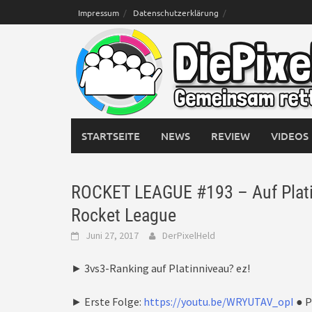
Skip
Impressum
Datenschutzerklärung
to
content
STARTSEITE
NEWS
REVIEW
VIDEOS
ROCKET LEAGUE #193 – Auf Platin
Rocket League
Juni 27, 2017
DerPixelHeld
► 3vs3-Ranking auf Platinniveau? ez!
► Erste Folge:
https://youtu.be/WRYUTAV_opI
● P