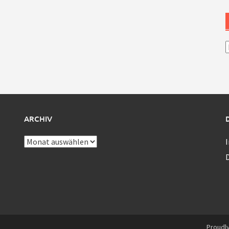
A
ARCHIV
Archiv
Proudl