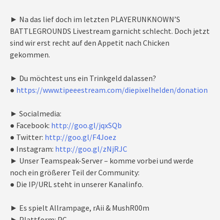
► Na das lief doch im letzten PLAYERUNKNOWN’S
BATTLEGROUNDS Livestream garnicht schlecht. Doch jetzt
sind wir erst recht auf den Appetit nach Chicken
gekommen.
► Du möchtest uns ein Trinkgeld dalassen?
●
https://www.tipeeestream.com/diepixelhelden/donation
► Socialmedia:
● Facebook:
http://goo.gl/jqxSQb
● Twitter:
http://goo.gl/F4Joez
● Instagram:
http://goo.gl/zNjRJC
► Unser Teamspeak-Server – komme vorbei und werde
noch ein größerer Teil der Community:
● Die IP/URL steht in unserer Kanalinfo.
► Es spielt Allrampage, rAii & MushR00m
► Plattform: PC