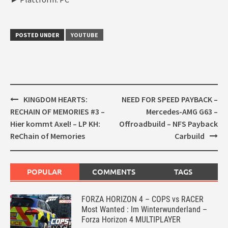
POSTED UNDER
YOUTUBE
Post
KINGDOM HEARTS:
NEED FOR SPEED PAYBACK –
navigation
RECHAIN OF MEMORIES #3 –
Mercedes-AMG G63 –
Hier kommt Axel! – LP KH:
Offroadbuild – NFS Payback
ReChain of Memories
Carbuild
POPULAR
COMMENTS
TAGS
FORZA HORIZON 4 – COPS vs RACER
Most Wanted : Im Winterwunderland –
Forza Horizon 4 MULTIPLAYER