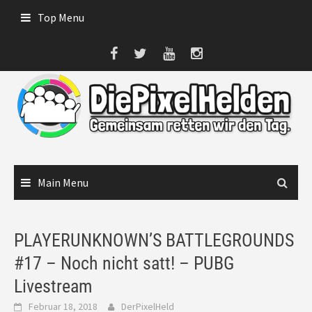
Skip
Top Menu
to
content
Main Menu
PLAYERUNKNOWN’S BATTLEGROUNDS
#17 – Noch nicht satt! – PUBG
Livestream
Februar 18, 2018
DerPixelHeld