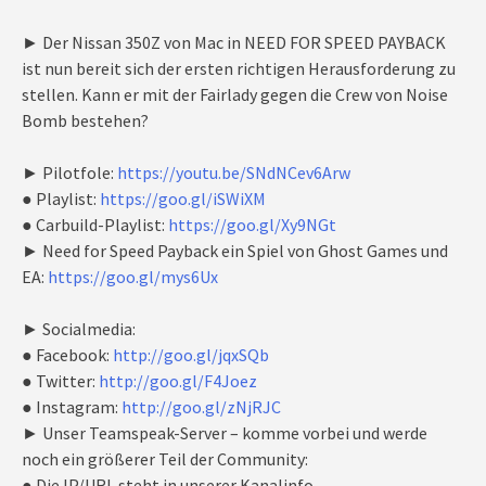
► Der Nissan 350Z von Mac in NEED FOR SPEED PAYBACK
ist nun bereit sich der ersten richtigen Herausforderung zu
stellen. Kann er mit der Fairlady gegen die Crew von Noise
Bomb bestehen?
► Pilotfole:
https://youtu.be/SNdNCev6Arw
● Playlist:
https://goo.gl/iSWiXM
● Carbuild-Playlist:
https://goo.gl/Xy9NGt
► Need for Speed Payback ein Spiel von Ghost Games und
EA:
https://goo.gl/mys6Ux
► Socialmedia:
● Facebook:
http://goo.gl/jqxSQb
● Twitter:
http://goo.gl/F4Joez
● Instagram:
http://goo.gl/zNjRJC
► Unser Teamspeak-Server – komme vorbei und werde
noch ein größerer Teil der Community:
● Die IP/URL steht in unserer Kanalinfo.