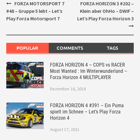
Post
FORZA MOTORSPORT 7
FORZA HORIZON 3 #202 –
navigation
#48 – Gruppe 5 lebt – Let’s
Klein aber OhHo – DWIF –
Play Forza Motorsport 7
Let’s Play Forza Horizon 3
POPULAR
COMMENTS
TAGS
FORZA HORIZON 4 – COPS vs RACER
Most Wanted : Im Winterwunderland –
Forza Horizon 4 MULTIPLAYER
Dezember 16, 2018
FORZA HORIZON 4 #391 – Ein Puma
spielt im Schnee – Let’s Play Forza
Horizon 4
August 17, 2021