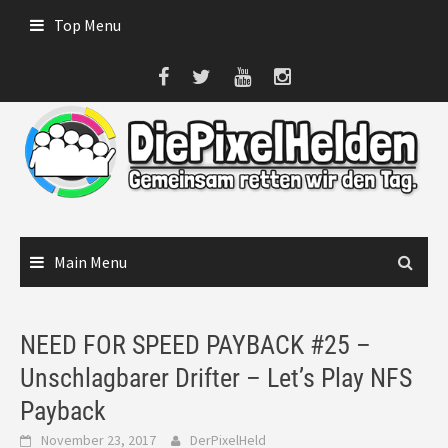
Skip
Top Menu
to
content
Main Menu
NEED FOR SPEED PAYBACK #25 –
Unschlagbarer Drifter – Let’s Play NFS
Payback
November 23, 2017
DerPixelHeld