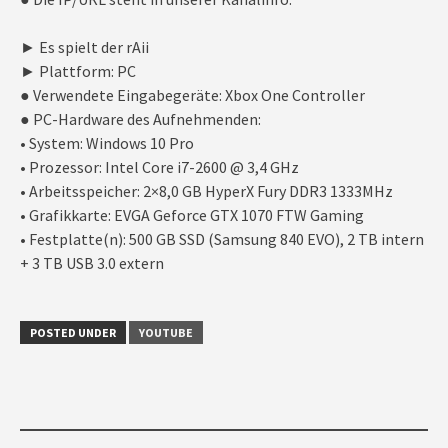
► Es spielt der rAii
► Plattform: PC
● Verwendete Eingabegeräte: Xbox One Controller
● PC-Hardware des Aufnehmenden:
• System: Windows 10 Pro
• Prozessor: Intel Core i7-2600 @ 3,4 GHz
• Arbeitsspeicher: 2×8,0 GB HyperX Fury DDR3 1333MHz
• Grafikkarte: EVGA Geforce GTX 1070 FTW Gaming
• Festplatte(n): 500 GB SSD (Samsung 840 EVO), 2 TB intern
+ 3 TB USB 3.0 extern
POSTED UNDER
YOUTUBE