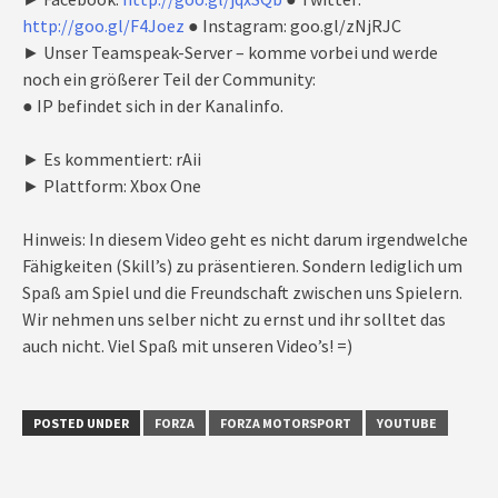
http://goo.gl/F4Joez
● Instagram: goo.gl/zNjRJC
► Unser Teamspeak-Server – komme vorbei und werde
noch ein größerer Teil der Community:
● IP befindet sich in der Kanalinfo.
► Es kommentiert: rAii
► Plattform: Xbox One
Hinweis: In diesem Video geht es nicht darum irgendwelche
Fähigkeiten (Skill’s) zu präsentieren. Sondern lediglich um
Spaß am Spiel und die Freundschaft zwischen uns Spielern.
Wir nehmen uns selber nicht zu ernst und ihr solltet das
auch nicht. Viel Spaß mit unseren Video’s! =)
POSTED UNDER
FORZA
FORZA MOTORSPORT
YOUTUBE