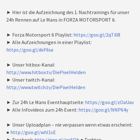
► Hier ist die Aufzeichnung des 1. Nachtrainings für unser
24h Rennen auf Le Mans in FORZA MOTORSPORT 6.
► Forza Motorsport 6 Playlist:
https://goo.gl/2qTi08
► Alle Aufzeichnungen in einer Playlist:
https://goo.gl/deF6se
► Unser hitbox-Kanal:
http://www.hitbox.tv/DiePixelHelden
► Unser twitch-Kanal:
http://www.twitch.tv/DiePixelHelden
► Zur 24h Le Mans Eventhauptseite:
https://goo.gl/zOaUav
► Alle Infovideos zum 24h Event:
https://goo.gl/NNP64y
► Unser Uploadplan – nie verpassen wenn etwas erscheint:
●
http://goo.gl/whl1sE
► Facebook:
http://goo.gl/jqxSQb
● Twitter: