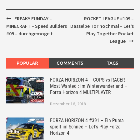
Post
FREAKY FUNDAY –
ROCKET LEAGUE #109 –
navigation
MINECRAFT – Speed Builders
Dasselbe Tor nochmal – Let’s
#09 – durchgemogelt
Play Together Rocket
League
POPULAR
COMMENTS
TAGS
FORZA HORIZON 4 – COPS vs RACER
Most Wanted : Im Winterwunderland –
Forza Horizon 4 MULTIPLAYER
Dezember 16, 2018
FORZA HORIZON 4 #391 – Ein Puma
spielt im Schnee – Let’s Play Forza
Horizon 4