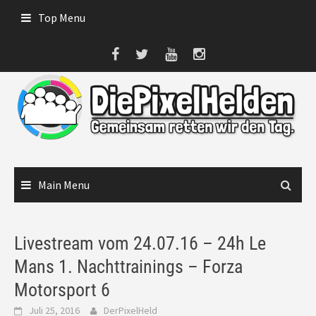
Skip
Top Menu
to
content
Main Menu
Livestream vom 24.07.16 – 24h Le
Mans 1. Nachttrainings – Forza
Motorsport 6
Juli 25, 2016
DerPixelHeld