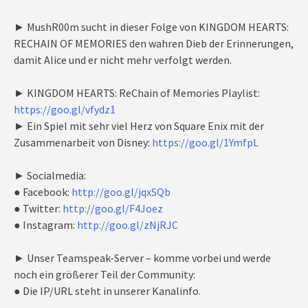
► MushR00m sucht in dieser Folge von KINGDOM HEARTS:
RECHAIN OF MEMORIES den wahren Dieb der Erinnerungen,
damit Alice und er nicht mehr verfolgt werden.
► KINGDOM HEARTS: ReChain of Memories Playlist:
https://goo.gl/vfydz1
► Ein Spiel mit sehr viel Herz von Square Enix mit der
Zusammenarbeit von Disney:
https://goo.gl/1YmfpL
► Socialmedia:
● Facebook:
http://goo.gl/jqxSQb
● Twitter:
http://goo.gl/F4Joez
● Instagram:
http://goo.gl/zNjRJC
► Unser Teamspeak-Server – komme vorbei und werde
noch ein größerer Teil der Community:
● Die IP/URL steht in unserer Kanalinfo.