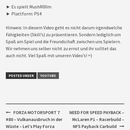
► Es spielt MushR00m
► Plattform: PS4
Hinweis: In diesem Video geht es nicht darum irgendwelche
Fähigkeiten (Skill’s) zu präsentieren. Sondern lediglich um
Spaß am Spiel und die Freundschaft zwischen uns Spielern.
Wir nehmen uns selber nicht zu ernst und ihr solltet das
auch nicht. Viel Spaß mit unseren Video’s! =)
POSTED UNDER
YOUTUBE
Post
FORZA MOTORSPORT 7
NEED FOR SPEED PAYBACK –
navigation
#80 – Vulkanausbruch in der
McLaren P1 – Racerbuild –
Wüste – Let’s Play Forza
NFS Payback Carbuild