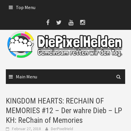
Skip
Top Menu
to
content
Main Menu
KINGDOM HEARTS: RECHAIN OF
MEMORIES #12 – Der wahre Dieb – LP
KH: ReChain of Memories
Februar 27, 2018
DerPixelHeld