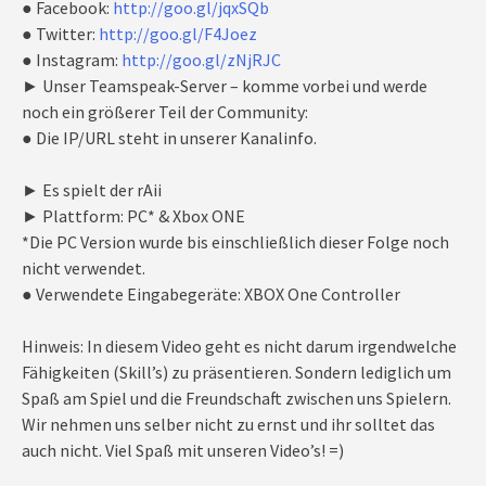
● Facebook:
http://goo.gl/jqxSQb
● Twitter:
http://goo.gl/F4Joez
● Instagram:
http://goo.gl/zNjRJC
► Unser Teamspeak-Server – komme vorbei und werde
noch ein größerer Teil der Community:
● Die IP/URL steht in unserer Kanalinfo.
► Es spielt der rAii
► Plattform: PC* & Xbox ONE
*Die PC Version wurde bis einschließlich dieser Folge noch
nicht verwendet.
● Verwendete Eingabegeräte: XBOX One Controller
Hinweis: In diesem Video geht es nicht darum irgendwelche
Fähigkeiten (Skill’s) zu präsentieren. Sondern lediglich um
Spaß am Spiel und die Freundschaft zwischen uns Spielern.
Wir nehmen uns selber nicht zu ernst und ihr solltet das
auch nicht. Viel Spaß mit unseren Video’s! =)