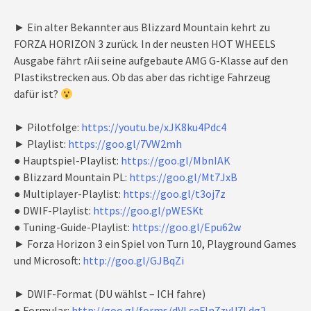
► Ein alter Bekannter aus Blizzard Mountain kehrt zu
FORZA HORIZON 3 zurück. In der neusten HOT WHEELS
Ausgabe fährt rAii seine aufgebaute AMG G-Klasse auf den
Plastikstrecken aus. Ob das aber das richtige Fahrzeug
dafür ist?
► Pilotfolge:
https://youtu.be/xJK8ku4Pdc4
► Playlist:
https://goo.gl/7VW2mh
● Hauptspiel-Playlist:
https://goo.gl/MbnIAK
● Blizzard Mountain PL:
https://goo.gl/Mt7JxB
● Multiplayer-Playlist:
https://goo.gl/t3oj7z
● DWIF-Playlist:
https://goo.gl/pWESKt
● Tuning-Guide-Playlist:
https://goo.gl/Epu62w
► Forza Horizon 3 ein Spiel von Turn 10, Playground Games
und Microsoft:
http://goo.gl/GJBqZi
► DWIF-Format (DU wählst – ICH fahre)
● Formular:
http://goo.gl/forms/dVLceFln7zyU7Ldg2