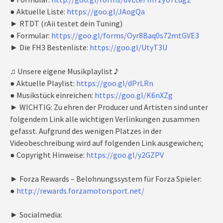
● Aktuelle Liste:
https://goo.gl/JAogQa
► RTDT (rAii testet dein Tuning)
● Formular:
https://goo.gl/forms/Oyr8Baq0s72mtGVE3
► Die FH3 Bestenliste:
https://goo.gl/UtyT3U
♫ Unsere eigene Musikplaylist ♪
● Aktuelle Playlist:
https://goo.gl/dPrLRn
● Musikstück einreichen:
https://goo.gl/K6nXZg
► WICHTIG: Zu ehren der Producer und Artisten sind unter
folgendem Link alle wichtigen Verlinkungen zusammen
gefasst. Aufgrund des wenigen Platzes in der
Videobeschreibung wird auf folgenden Link ausgewichen;
● Copyright Hinweise:
https://goo.gl/y2GZPV
► Forza Rewards – Belohnungssystem für Forza Spieler:
●
http://rewards.forzamotorsport.net/
► Socialmedia: