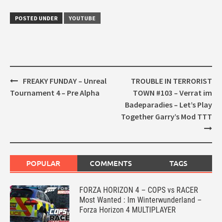
POSTED UNDER
YOUTUBE
Post
FREAKY FUNDAY – Unreal
TROUBLE IN TERRORIST
navigation
Tournament 4 – Pre Alpha
TOWN #103 – Verrat im
Badeparadies – Let’s Play
Together Garry’s Mod TTT
POPULAR
COMMENTS
TAGS
FORZA HORIZON 4 – COPS vs RACER
Most Wanted : Im Winterwunderland –
Forza Horizon 4 MULTIPLAYER