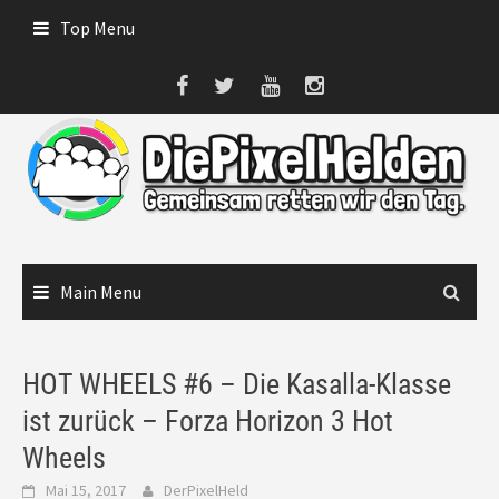
Skip
Top Menu
to
content
Main Menu
HOT WHEELS #6 – Die Kasalla-Klasse
ist zurück – Forza Horizon 3 Hot
Wheels
Mai 15, 2017
DerPixelHeld