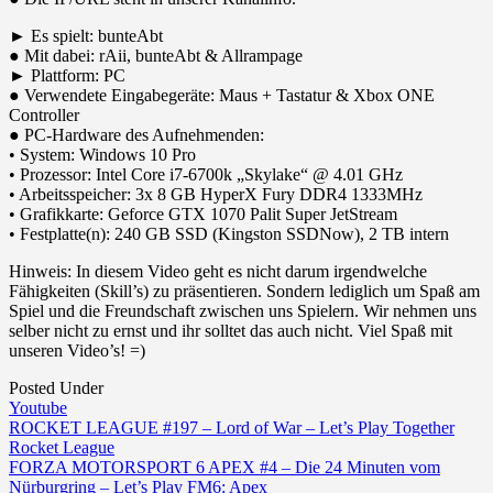
► Es spielt: bunteAbt
● Mit dabei: rAii, bunteAbt & Allrampage
► Plattform: PC
● Verwendete Eingabegeräte: Maus + Tastatur & Xbox ONE
Controller
● PC-Hardware des Aufnehmenden:
• System: Windows 10 Pro
• Prozessor: Intel Core i7-6700k „Skylake“ @ 4.01 GHz
• Arbeitsspeicher: 3x 8 GB HyperX Fury DDR4 1333MHz
• Grafikkarte: Geforce GTX 1070 Palit Super JetStream
• Festplatte(n): 240 GB SSD (Kingston SSDNow), 2 TB intern
Hinweis: In diesem Video geht es nicht darum irgendwelche
Fähigkeiten (Skill’s) zu präsentieren. Sondern lediglich um Spaß am
Spiel und die Freundschaft zwischen uns Spielern. Wir nehmen uns
selber nicht zu ernst und ihr solltet das auch nicht. Viel Spaß mit
unseren Video’s! =)
Posted Under
Youtube
Post
ROCKET LEAGUE #197 – Lord of War – Let’s Play Together
Rocket League
navigation
FORZA MOTORSPORT 6 APEX #4 – Die 24 Minuten vom
Nürburgring – Let’s Play FM6: Apex