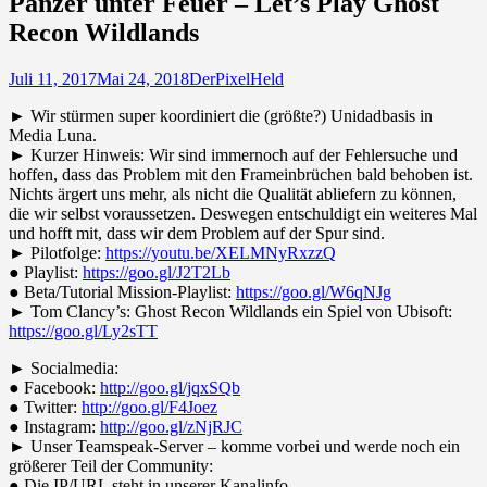
Panzer unter Feuer – Let’s Play Ghost
Recon Wildlands
Juli 11, 2017
Mai 24, 2018
DerPixelHeld
► Wir stürmen super koordiniert die (größte?) Unidadbasis in
Media Luna.
► Kurzer Hinweis: Wir sind immernoch auf der Fehlersuche und
hoffen, dass das Problem mit den Frameinbrüchen bald behoben ist.
Nichts ärgert uns mehr, als nicht die Qualität abliefern zu können,
die wir selbst voraussetzen. Deswegen entschuldigt ein weiteres Mal
und hofft mit, dass wir dem Problem auf der Spur sind.
► Pilotfolge:
https://youtu.be/XELMNyRxzzQ
● Playlist:
https://goo.gl/J2T2Lb
● Beta/Tutorial Mission-Playlist:
https://goo.gl/W6qNJg
► Tom Clancy’s: Ghost Recon Wildlands ein Spiel von Ubisoft:
https://goo.gl/Ly2sTT
► Socialmedia:
● Facebook:
http://goo.gl/jqxSQb
● Twitter:
http://goo.gl/F4Joez
● Instagram:
http://goo.gl/zNjRJC
► Unser Teamspeak-Server – komme vorbei und werde noch ein
größerer Teil der Community:
● Die IP/URL steht in unserer Kanalinfo.