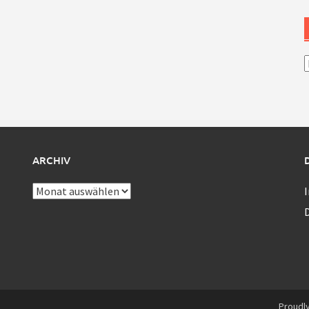
A
ARCHIV
Archiv
Proudl