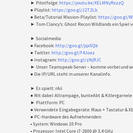
► Pilotfolge:
https://youtu.be/XELMNyRxzzQ
● Playlist:
https://goo.gl/J2T2Lb
● Beta/Tutorial Mission-Playlist:
https://goo.gl/
► Tom Clancy’s: Ghost Recon Wildlands ein Spiel v
► Socialmedia:
● Facebook:
http://goo.gl/jqxSQb
● Twitter:
http://goo.gl/F4Joez
● Instagram:
http://goo.gl/zNjRJC
► Unser Teamspeak-Server – komme vorbei und we
● Die IP/URL steht in unserer Kanalinfo.
► Es spielt: rAii
● Mit dabei: Allrampage, bunteAbt & Killergarnele
► Plattform: PC
● Verwendete Eingabegeräte: Maus + Tastatur & X
● PC-Hardware des Aufnehmenden:
• System: Windows 10 Pro
• Prozessor: Intel Core i7-2600 @ 3,4 GHz