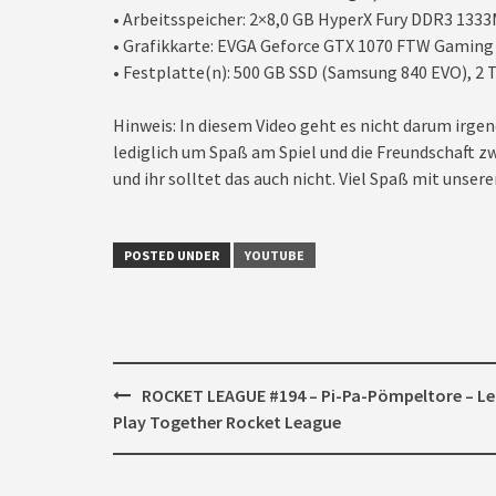
• Arbeitsspeicher: 2×8,0 GB HyperX Fury DDR3 133
• Grafikkarte: EVGA Geforce GTX 1070 FTW Gaming
• Festplatte(n): 500 GB SSD (Samsung 840 EVO), 2 T
Hinweis: In diesem Video geht es nicht darum irgen
lediglich um Spaß am Spiel und die Freundschaft zw
und ihr solltet das auch nicht. Viel Spaß mit unseren
POSTED UNDER
YOUTUBE
Post
ROCKET LEAGUE #194 – Pi-Pa-Pömpeltore – Le
navigation
Play Together Rocket League