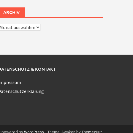
ARCHIV
rchiv
DATENSCHUTZ & KONTAKT
Impressum
Datenschutzerklärung
y powered by
WordPress
.
|
Theme: Awaken by
ThemezHut
.