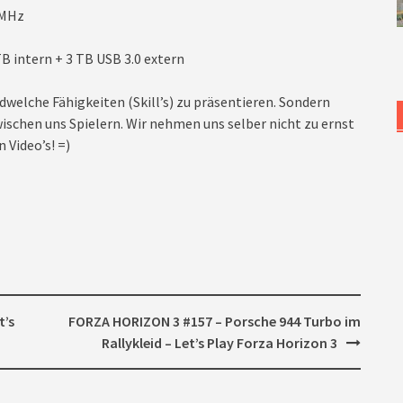
3MHz
B intern + 3 TB USB 3.0 extern
dwelche Fähigkeiten (Skill’s) zu präsentieren. Sondern
ischen uns Spielern. Wir nehmen uns selber nicht zu ernst
 Video’s! =)
t’s
FORZA HORIZON 3 #157 – Porsche 944 Turbo im
Rallykleid – Let’s Play Forza Horizon 3