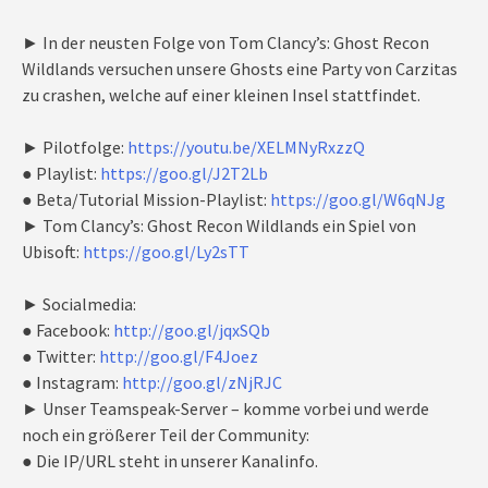
► In der neusten Folge von Tom Clancy’s: Ghost Recon
Wildlands versuchen unsere Ghosts eine Party von Carzitas
zu crashen, welche auf einer kleinen Insel stattfindet.
► Pilotfolge:
https://youtu.be/XELMNyRxzzQ
● Playlist:
https://goo.gl/J2T2Lb
● Beta/Tutorial Mission-Playlist:
https://goo.gl/W6qNJg
► Tom Clancy’s: Ghost Recon Wildlands ein Spiel von
Ubisoft:
https://goo.gl/Ly2sTT
► Socialmedia:
● Facebook:
http://goo.gl/jqxSQb
● Twitter:
http://goo.gl/F4Joez
● Instagram:
http://goo.gl/zNjRJC
► Unser Teamspeak-Server – komme vorbei und werde
noch ein größerer Teil der Community:
● Die IP/URL steht in unserer Kanalinfo.