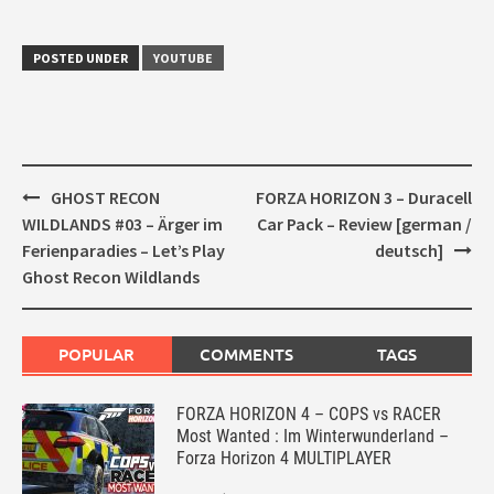
POSTED UNDER
YOUTUBE
Post
GHOST RECON
FORZA HORIZON 3 – Duracell
navigation
WILDLANDS #03 – Ärger im
Car Pack – Review [german /
Ferienparadies – Let’s Play
deutsch]
Ghost Recon Wildlands
POPULAR
COMMENTS
TAGS
FORZA HORIZON 4 – COPS vs RACER
Most Wanted : Im Winterwunderland –
Forza Horizon 4 MULTIPLAYER