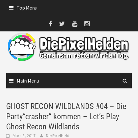
Skip
Top Menu
to
content
Main Menu
GHOST RECON WILDLANDS #04 – Die
Party“crasher“ kommen – Let’s Play
Ghost Recon Wildlands
März 8, 2017
DerPixelHeld