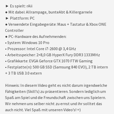
► Es spielt: rAii
● Mit dabei: Allrampage, bunteAbt & Killergarnele
► Plattform: PC
● Verwendete Eingabegeräte: Maus + Tastatur & Xbox ONE
Controller
● PC-Hardware des Aufnehmenden:
• System: Windows 10 Pro
• Prozessor: Intel Core i7-2600 @ 3,4 GHz
• Arbeitsspeicher: 2×8,0 GB HyperX Fury DDR3 1333MHz
• Grafikkarte: EVGA Geforce GTX 1070 FTW Gaming
• Festplatte(n): 500 GB SSD (Samsung 840 EVO), 2 TB intern
+ 3 TB USB 3.0 extern
Hinweis: In diesem Video geht es nicht darum irgendwelche
Fähigkeiten (Skill’s) zu präsentieren. Sondern lediglich um
Spaß am Spiel und die Freundschaft zwischen uns Spielern.
Wir nehmen uns selber nicht zu ernst und ihr solltet das
auch nicht. Viel Spaß mit unseren Video’s! =)