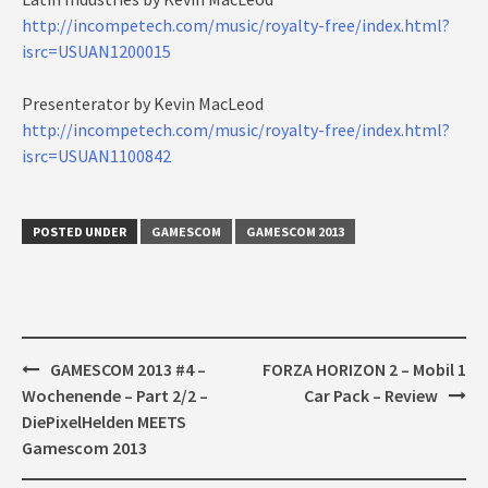
http://incompetech.com/music/royalty-free/index.html?
isrc=USUAN1200015
Presenterator by Kevin MacLeod
http://incompetech.com/music/royalty-free/index.html?
isrc=USUAN1100842
POSTED UNDER
GAMESCOM
GAMESCOM 2013
Post
GAMESCOM 2013 #4 –
FORZA HORIZON 2 – Mobil 1
navigation
Wochenende – Part 2/2 –
Car Pack – Review
DiePixelHelden MEETS
Gamescom 2013