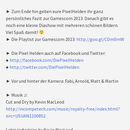
► Zum Ende hin geben eure PixelHelden ihr ganz
persönliches Fazit zur Gamescom 2013. Danach gibt es
noch eine kleine Diashow mit mehreren schönen Bildern.
Viel Spaß damit!
► Die Playlist zur Gamescom 2013:
http://goo.gl/CDm0mW
► Die Pixel Helden auch auf Facebook und Twitter:
●
http://facebook.com/DiePixelHelden
●
http://twitter.com/DiePixelHelden
► Vor und hinter der Kamera: Fabi, Arnold, Matt & Martin
► Musik ♫:
Cut and Dry by Kevin MacLeod
http://incompetech.com/music/royalty-free/index.html?
isrc=USUAN1100852
Latin Industries by Kevin MacLeod