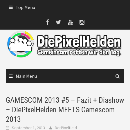
Skip
Top Menu
to
content
Main Menu
GAMESCOM 2013 #5 – Fazit + Diashow
– DiePixelHelden MEETS Gamescom
2013
September 1, 2013
DerPixelHeld