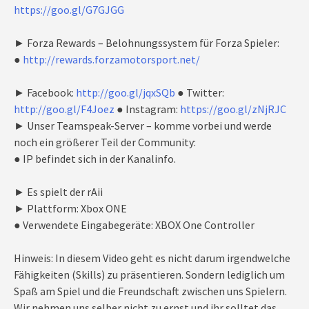
https://goo.gl/G7GJGG
► Forza Rewards – Belohnungssystem für Forza Spieler:
●
http://rewards.forzamotorsport.net/
► Facebook:
http://goo.gl/jqxSQb
● Twitter:
http://goo.gl/F4Joez
● Instagram:
https://goo.gl/zNjRJC
► Unser Teamspeak-Server – komme vorbei und werde
noch ein größerer Teil der Community:
● IP befindet sich in der Kanalinfo.
► Es spielt der rAii
► Plattform: Xbox ONE
● Verwendete Eingabegeräte: XBOX One Controller
Hinweis: In diesem Video geht es nicht darum irgendwelche
Fähigkeiten (Skills) zu präsentieren. Sondern lediglich um
Spaß am Spiel und die Freundschaft zwischen uns Spielern.
Wir nehmen uns selber nicht zu ernst und ihr solltet das