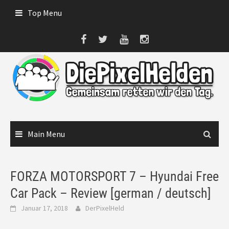
Skip
Top Menu
to
content
Main Menu
FORZA MOTORSPORT 7 – Hyundai Free
Car Pack – Review [german / deutsch]
Januar 17, 2018
DerPixelHeld