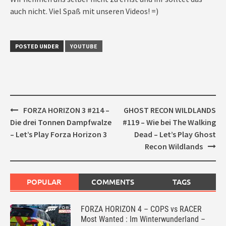
auch nicht. Viel Spaß mit unseren Videos! =)
POSTED UNDER
YOUTUBE
Post
FORZA HORIZON 3 #214 –
GHOST RECON WILDLANDS
navigation
Die drei Tonnen Dampfwalze
#119 – Wie bei The Walking
– Let’s Play Forza Horizon 3
Dead – Let’s Play Ghost
Recon Wildlands
POPULAR
COMMENTS
TAGS
FORZA HORIZON 4 – COPS vs RACER
Most Wanted : Im Winterwunderland –