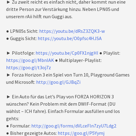
► Zu zweit reicht es einfach nicht, daher kommt nun eine
dritte Person zur Verstärkung hinzu. Neben LPN05 und
unserem rAii hilft nun Guggi aus.
● LPN05s Sicht:
https://youtu.be/dRsZ3ZQK3-w
● Guggis Sicht:
https://youtu.be/O0pfsc4HJSA
► Pilotfolge:
https://youtu.be/Cp0FX1njgHI
● Playlist:
https://goo.gl/MbnIAK
● Multiplayer-Playlist:
https://goo.gl/t3oj7z
► Forza Horizon 3 ein Spiel von Turn 10, Playground Games
und Microsoft:
http://goo.gl/GJBqZi
► Ein Auto für das Let’s Play von FORZA HORIZON 3
wünschen? Kein Problem mit dem DWIF-Format (DU
wählst – ICH fahre). Einfach Formular ausfüllen und los
gehts:
● Formular:
http://goo.gl/forms/dVLceFln7zyU7Ldg2
● Bisher gezeigte Autos:
https://goo.gl/P5Yymj