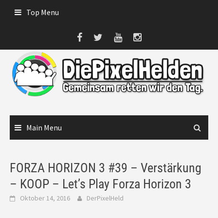
Skip
Top Menu
to
content
Main Menu
FORZA HORIZON 3 #39 – Verstärkung
– KOOP – Let’s Play Forza Horizon 3
Oktober 14, 2016
DerPixelHeld