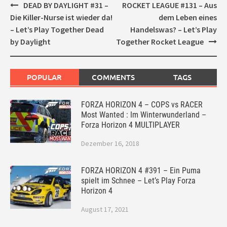
Post
DEAD BY DAYLIGHT #31 –
ROCKET LEAGUE #131 – Aus
navigation
Die Killer-Nurse ist wieder da!
dem Leben eines
– Let’s Play Together Dead
Handelswas? – Let’s Play
by Daylight
Together Rocket League
POPULAR
COMMENTS
TAGS
FORZA HORIZON 4 – COPS vs RACER
Most Wanted : Im Winterwunderland –
Forza Horizon 4 MULTIPLAYER
Dezember 16, 2018
FORZA HORIZON 4 #391 – Ein Puma
spielt im Schnee – Let’s Play Forza
Horizon 4
August 17, 2021