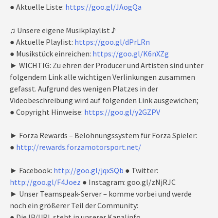
● Aktuelle Liste:
https://goo.gl/JAogQa
♫ Unsere eigene Musikplaylist ♪
● Aktuelle Playlist:
https://goo.gl/dPrLRn
● Musikstück einreichen:
https://goo.gl/K6nXZg
► WICHTIG: Zu ehren der Producer und Artisten sind unter
folgendem Link alle wichtigen Verlinkungen zusammen
gefasst. Aufgrund des wenigen Platzes in der
Videobeschreibung wird auf folgenden Link ausgewichen;
● Copyright Hinweise:
https://goo.gl/y2GZPV
► Forza Rewards – Belohnungssystem für Forza Spieler:
●
http://rewards.forzamotorsport.net/
► Facebook:
http://goo.gl/jqxSQb
● Twitter:
http://goo.gl/F4Joez
● Instagram: goo.gl/zNjRJC
► Unser Teamspeak-Server – komme vorbei und werde
noch ein größerer Teil der Community:
● Die IP/URL steht in unserer Kanalinfo.