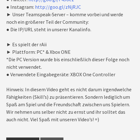
● Instagram:
http://goo.gl/zNjRJC
► Unser Teamspeak-Server – komme vorbei und werde
noch ein größerer Teil der Community:
● Die IP/URL steht in unserer Kanalinfo.
► Es spielt der rAii
► Plattform: PC* & Xbox ONE
*Die PC Version wurde bis einschließlich dieser Folge noch
nicht verwendet.
● Verwendete Eingabegeräte: XBOX One Controller
Hinweis: In diesem Video geht es nicht darum irgendwelche
Fähigkeiten (Skill’s) zu präsentieren. Sondern lediglich um
Spaß am Spiel und die Freundschaft zwischen uns Spielern.
Wir nehmen uns selber nicht zu ernst und ihr solltet das
auch nicht. Viel Spaß mit unseren Video’s! =)