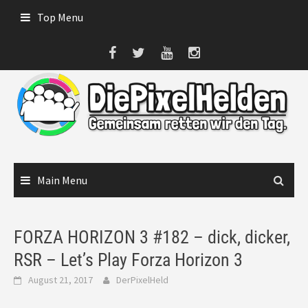
Skip
Top Menu
to
content
Main Menu
FORZA HORIZON 3 #182 – dick, dicker,
RSR – Let’s Play Forza Horizon 3
August 21, 2017
DerPixelHeld