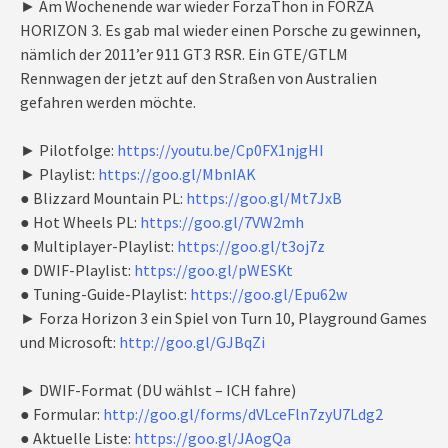
► Am Wochenende war wieder ForzaThon in FORZA
HORIZON 3. Es gab mal wieder einen Porsche zu gewinnen,
nämlich der 2011’er 911 GT3 RSR. Ein GTE/GTLM
Rennwagen der jetzt auf den Straßen von Australien
gefahren werden möchte.
► Pilotfolge:
https://youtu.be/Cp0FX1njgHI
► Playlist:
https://goo.gl/MbnIAK
● Blizzard Mountain PL:
https://goo.gl/Mt7JxB
● Hot Wheels PL:
https://goo.gl/7VW2mh
● Multiplayer-Playlist:
https://goo.gl/t3oj7z
● DWIF-Playlist:
https://goo.gl/pWESKt
● Tuning-Guide-Playlist:
https://goo.gl/Epu62w
► Forza Horizon 3 ein Spiel von Turn 10, Playground Games
und Microsoft:
http://goo.gl/GJBqZi
► DWIF-Format (DU wählst – ICH fahre)
● Formular:
http://goo.gl/forms/dVLceFln7zyU7Ldg2
● Aktuelle Liste:
https://goo.gl/JAogQa