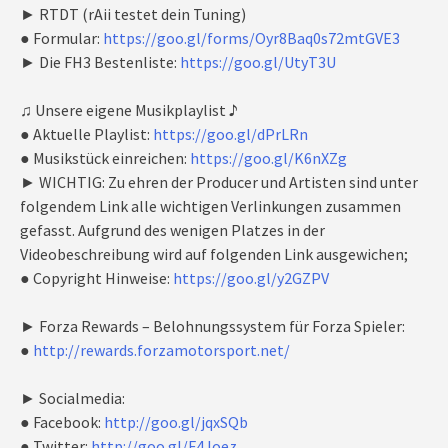
► RTDT (rAii testet dein Tuning)
● Formular:
https://goo.gl/forms/Oyr8Baq0s72mtGVE3
► Die FH3 Bestenliste:
https://goo.gl/UtyT3U
♫ Unsere eigene Musikplaylist ♪
● Aktuelle Playlist:
https://goo.gl/dPrLRn
● Musikstück einreichen:
https://goo.gl/K6nXZg
► WICHTIG: Zu ehren der Producer und Artisten sind unter
folgendem Link alle wichtigen Verlinkungen zusammen
gefasst. Aufgrund des wenigen Platzes in der
Videobeschreibung wird auf folgenden Link ausgewichen;
● Copyright Hinweise:
https://goo.gl/y2GZPV
► Forza Rewards – Belohnungssystem für Forza Spieler:
●
http://rewards.forzamotorsport.net/
► Socialmedia:
● Facebook:
http://goo.gl/jqxSQb
● Twitter:
http://goo.gl/F4Joez