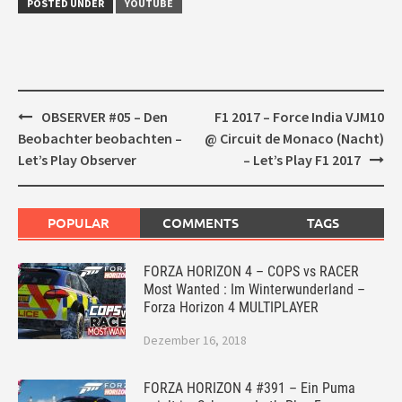
POSTED UNDER
YOUTUBE
Post
OBSERVER #05 – Den
F1 2017 – Force India VJM10
navigation
Beobachter beobachten –
@ Circuit de Monaco (Nacht)
Let’s Play Observer
– Let’s Play F1 2017
POPULAR
COMMENTS
TAGS
FORZA HORIZON 4 – COPS vs RACER
Most Wanted : Im Winterwunderland –
Forza Horizon 4 MULTIPLAYER
Dezember 16, 2018
FORZA HORIZON 4 #391 – Ein Puma