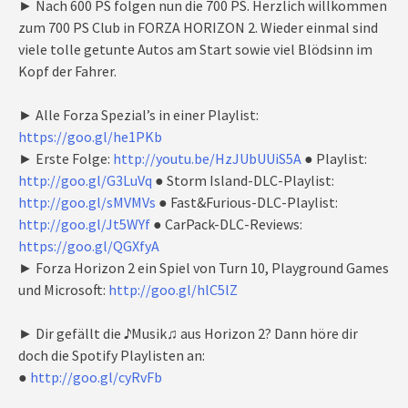
► Nach 600 PS folgen nun die 700 PS. Herzlich willkommen
zum 700 PS Club in FORZA HORIZON 2. Wieder einmal sind
viele tolle getunte Autos am Start sowie viel Blödsinn im
Kopf der Fahrer.
► Alle Forza Spezial’s in einer Playlist:
https://goo.gl/he1PKb
► Erste Folge:
http://youtu.be/HzJUbUUiS5A
● Playlist:
http://goo.gl/G3LuVq
● Storm Island-DLC-Playlist:
http://goo.gl/sMVMVs
● Fast&Furious-DLC-Playlist:
http://goo.gl/Jt5WYf
● CarPack-DLC-Reviews:
https://goo.gl/QGXfyA
► Forza Horizon 2 ein Spiel von Turn 10, Playground Games
und Microsoft:
http://goo.gl/hlC5lZ
► Dir gefällt die ♪Musik♫ aus Horizon 2? Dann höre dir
doch die Spotify Playlisten an:
●
http://goo.gl/cyRvFb