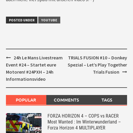
POSTED UNDER
YOUTUBE
Post
24h Le Mans Livestream
TRIALS FUSION #10 – Donkey
navigation
Event #24 – Startet eure
Spezial – Let’s Play Together
Motoren! #24PXH – 24h
Trials Fusion
Informationsvideo
POPULAR
COMMENTS
TAGS
FORZA HORIZON 4 – COPS vs RACER
Most Wanted : Im Winterwunderland –
Forza Horizon 4 MULTIPLAYER