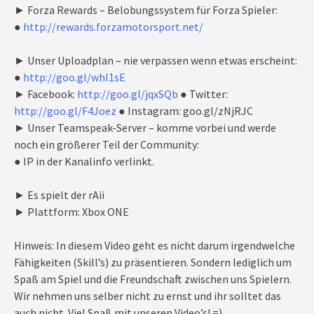
► Forza Rewards – Belobungssystem für Forza Spieler:
●
http://rewards.forzamotorsport.net/
► Unser Uploadplan – nie verpassen wenn etwas erscheint:
●
http://goo.gl/whl1sE
► Facebook:
http://goo.gl/jqxSQb
● Twitter:
http://goo.gl/F4Joez
● Instagram: goo.gl/zNjRJC
► Unser Teamspeak-Server – komme vorbei und werde
noch ein größerer Teil der Community:
● IP in der Kanalinfo verlinkt.
► Es spielt der rAii
► Plattform: Xbox ONE
Hinweis: In diesem Video geht es nicht darum irgendwelche
Fähigkeiten (Skill’s) zu präsentieren. Sondern lediglich um
Spaß am Spiel und die Freundschaft zwischen uns Spielern.
Wir nehmen uns selber nicht zu ernst und ihr solltet das
auch nicht. Viel Spaß mit unseren Video’s! =)