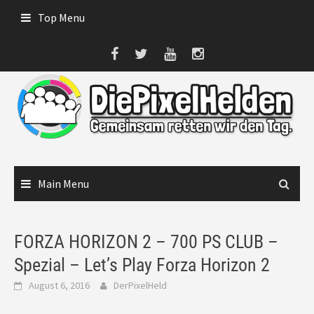
Skip
Top Menu
to
content
Main Menu
FORZA HORIZON 2 – 700 PS CLUB –
Spezial – Let’s Play Forza Horizon 2
August 6, 2016
DerPixelHeld