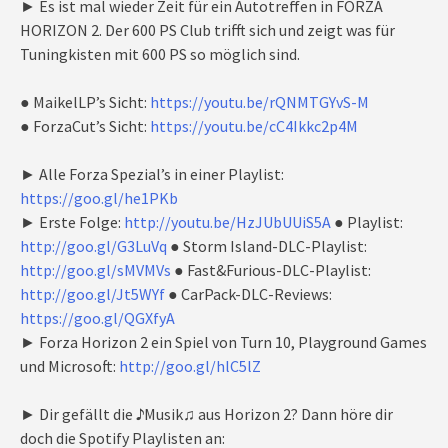
► Es ist mal wieder Zeit für ein Autotreffen in FORZA
HORIZON 2. Der 600 PS Club trifft sich und zeigt was für
Tuningkisten mit 600 PS so möglich sind.
● MaikelLP’s Sicht:
https://youtu.be/rQNMTGYvS-M
● ForzaCut’s Sicht:
https://youtu.be/cC4Ikkc2p4M
► Alle Forza Spezial’s in einer Playlist:
https://goo.gl/he1PKb
► Erste Folge:
http://youtu.be/HzJUbUUiS5A
● Playlist:
http://goo.gl/G3LuVq
● Storm Island-DLC-Playlist:
http://goo.gl/sMVMVs
● Fast&Furious-DLC-Playlist:
http://goo.gl/Jt5WYf
● CarPack-DLC-Reviews:
https://goo.gl/QGXfyA
► Forza Horizon 2 ein Spiel von Turn 10, Playground Games
und Microsoft:
http://goo.gl/hlC5lZ
► Dir gefällt die ♪Musik♫ aus Horizon 2? Dann höre dir
doch die Spotify Playlisten an: