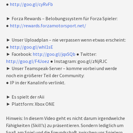
●
http://goo.gl/cyRvFb
► Forza Rewards – Belobungssystem für Forza Spieler:
●
http://rewards.forzamotorsport.net/
► Unser Uploadplan – nie verpassen wenn etwas erscheint:
●
http://goo.gl/whl1sE
► Facebook:
http://goo.gl/jqxSQb
● Twitter:
http://goo.gl/F4Joez
● Instagram: goo.gl/zNjRJC
► Unser Teamspeak-Server – komme vorbei und werde
noch ein größerer Teil der Community:
● IP in der Kanalinfo verlinkt.
► Es spielt der rAii
► Plattform: Xbox ONE
Hinweis: In diesem Video geht es nicht darum irgendwelche
Fähigkeiten (Skill’s) zu präsentieren. Sondern lediglich um
Spaß am Spiel und die Freundschaft zwischen uns Spielern.