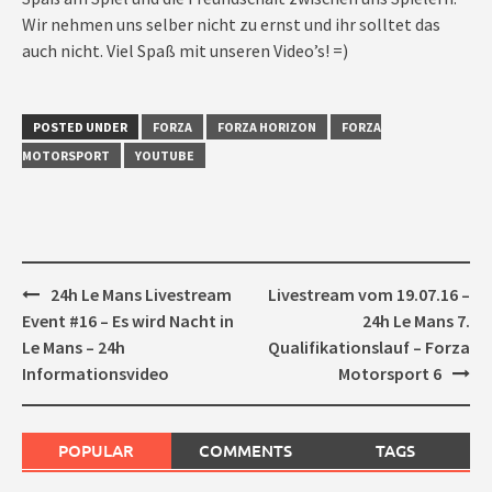
Wir nehmen uns selber nicht zu ernst und ihr solltet das
auch nicht. Viel Spaß mit unseren Video’s! =)
POSTED UNDER
FORZA
FORZA HORIZON
FORZA
MOTORSPORT
YOUTUBE
Post
24h Le Mans Livestream
Livestream vom 19.07.16 –
navigation
Event #16 – Es wird Nacht in
24h Le Mans 7.
Le Mans – 24h
Qualifikationslauf – Forza
Informationsvideo
Motorsport 6
POPULAR
COMMENTS
TAGS