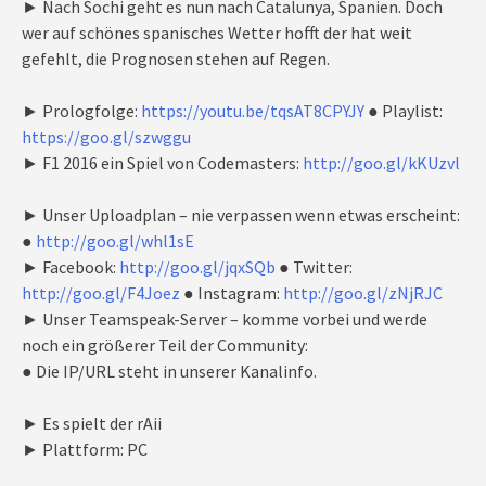
► Nach Sochi geht es nun nach Catalunya, Spanien. Doch
wer auf schönes spanisches Wetter hofft der hat weit
gefehlt, die Prognosen stehen auf Regen.
► Prologfolge:
https://youtu.be/tqsAT8CPYJY
● Playlist:
https://goo.gl/szwggu
► F1 2016 ein Spiel von Codemasters:
http://goo.gl/kKUzvl
► Unser Uploadplan – nie verpassen wenn etwas erscheint:
●
http://goo.gl/whl1sE
► Facebook:
http://goo.gl/jqxSQb
● Twitter:
http://goo.gl/F4Joez
● Instagram:
http://goo.gl/zNjRJC
► Unser Teamspeak-Server – komme vorbei und werde
noch ein größerer Teil der Community:
● Die IP/URL steht in unserer Kanalinfo.
► Es spielt der rAii
► Plattform: PC