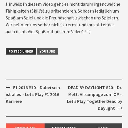
Hinweis: In diesem Video geht es nicht darum irgendwelche
Fähigkeiten (Skill’s) zu präsentieren. Sondern lediglich um
Spaß am Spiel und die Freundschaft zwischen uns Spielern.
Wir nehmen uns selber nicht zu ernst und ihr solltet das
auch nicht. Viel Spaß mit unseren Video’s! =)
POSTED UNDER
YOUTUBE
Post
F1 2016 #10 – Dabei sein
DEAD BY DAYLIGHT #20 – Dr.
navigation
ist alles – Let’s Play F1 2016
Mett. Allrampage zum OP –
Karriere
Let’s Play Together Dead by
Daylight