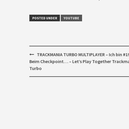
POSTED UNDER
YOUTUBE
Post
TRACKMANIA TURBO MULTIPLAYER – Ich bin #1!
navigation
Beim Checkpoint… – Let’s Play Together Trackm
Turbo