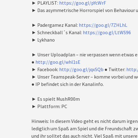
► PLAYLIST:
https://goo.gl/pYcWrF
► Das asymmetrische Horrorspiel von Behaviour u
► Padergamez Kanal:
https://goo.gl/7ZHLhL
► Schneckball´s Kanal:
https://goo.gl/LtWS96
► Lykhano
► Unser Uploadplan – nie verpassen wenn etwas e
●
http://goo.gl/whl1sE
► Facebook:
http://goo.gl/jqxSQb
● Twitter:
http:
► Unser Teamspeak-Server – komme vorbei und we
● IP befindet sich in der Kanalinfo.
► Es spielt MushR00m
► Plattform: PC
Hinweis: In diesem Video geht es nicht darum irgen
lediglich um Spaß am Spiel und die Freundschaft zw
und ihr solltet das auch nicht. Viel Spaß mit unseren