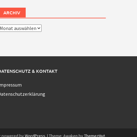
ARCHIV
rchiv
DATENSCHUTZ & KONTAKT
Impressum
Datenschutzerklärung
y powered by
WordPress
.
|
Theme: Awaken by
ThemezHut
.