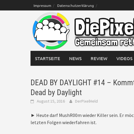
Skip
Impressum
Datenschutzerklärung
to
content
STARTSEITE
NEWS
REVIEW
VIDEOS
DEAD BY DAYLIGHT #14 – Kommt in
Dead by Daylight
August 15, 2016
DerPixelHeld
► Heute darf MushR00m wieder Killer sein. Er möch
letzten Folgen wiederfahren ist.