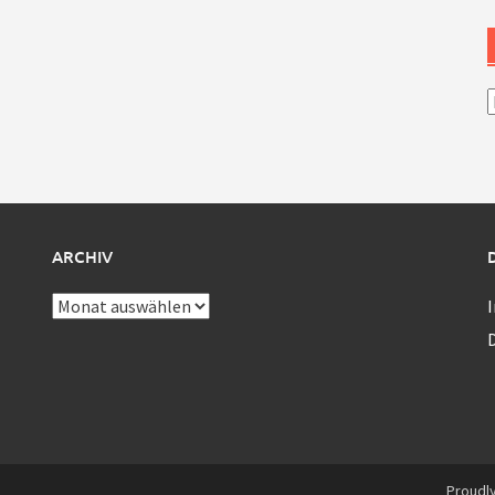
A
ARCHIV
Archiv
Proudl