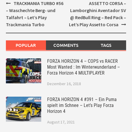
Post
TRACKMANIA TURBO #56
ASSETTO CORSA –
navigation
– Waschechte Berg- und
Lamborghini Aventador SV
Talfahrt – Let’s Play
@ RedBull Ring – Red Pack –
Trackmania Turbo
Let’s Play Assetto Corsa
POPULAR
COMMENTS
TAGS
FORZA HORIZON 4 – COPS vs RACER
Most Wanted : Im Winterwunderland –
Forza Horizon 4 MULTIPLAYER
Dezember 16, 2018
FORZA HORIZON 4 #391 – Ein Puma
spielt im Schnee – Let’s Play Forza
Horizon 4
August 17, 2021