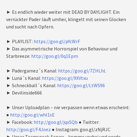
► Es endlich wieder weiter mit DEAD BY DAYLIGHT. Ein
verrückter Pader läuft umher, klingelt mit seinen Glocken
und sucht nach Opfern.
► PLAYLIST:
https://goo.gl/pYcWrF
► Das asymmetrische Horrorspiel von Behaviour und
Starbreeze:
http://goo.gl/0q1Epm
► Padergamez´s Kanal:
https://goo.gl/7ZHLhL
► Lunä´s Kanal:
https://goo.gl/9XVtxu
► Schneckball´s Kanal:
https://goo.gl/LtWS96
► Devilinside666
► Unser Uploadplan – nie verpassen wenn etwas erscheint:
●
http://goo.gl/whl1sE
► Facebook:
http://goo.gl/jqxSQb
● Twitter:
http://goo.gl/F4Joez
● Instagram: goo.gl/zNjRJC
► Unser Teamspeak-Server – komme vorbei und werde