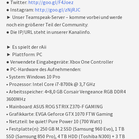
● Twitter:
http://goo.gl/F4Joez
● Instagram:
http://goo.gl/zNjRJC
► Unser Teamspeak-Server – komme vorbei und werde
noch ein größerer Teil der Community:
● Die IP/URL steht in unserer Kanalinfo.
► Es spielt der rAii
► Plattform: PC
● Verwendete Eingabegeräte: Xbox One Controller
● PC-Hardware des Aufnehmenden:
• System: Windows 10 Pro
• Prozessor: Intel Core i7-8700k @ 3,7 GHz
• Arbeitsspeicher: 4×8,0 GB Corsair Vengeance RGB DDR4
3600MHz
• Mainboard: ASUS ROG STRIX Z370-F GAMING
• Grafikkarte: EVGA Geforce GTX 1070 FTW Gaming
• Netzteil: be quiet! Pure Power 10 (700 Watt)
• Festplatte(n): 250 GB M.2 SSD (Samsung 960 Evo), 1 TB
SSD (Samsung 850 Pro), 4 TB HDD (Toshiba N300) + 3 TB