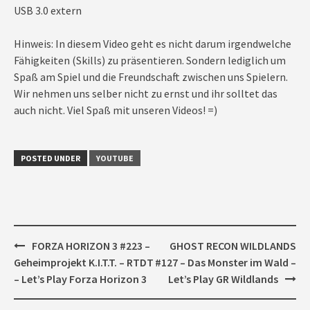
USB 3.0 extern
Hinweis: In diesem Video geht es nicht darum irgendwelche
Fähigkeiten (Skills) zu präsentieren. Sondern lediglich um
Spaß am Spiel und die Freundschaft zwischen uns Spielern.
Wir nehmen uns selber nicht zu ernst und ihr solltet das
auch nicht. Viel Spaß mit unseren Videos! =)
POSTED UNDER
YOUTUBE
Post
FORZA HORIZON 3 #223 –
GHOST RECON WILDLANDS
navigation
Geheimprojekt K.I.T.T. – RTDT
#127 – Das Monster im Wald –
– Let’s Play Forza Horizon 3
Let’s Play GR Wildlands