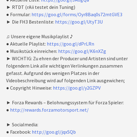
► RTDT (rAii testet dein Tuning)
● Formular:
https://goo.gl/forms/Oyr8Baq0s72mtGVE3
► Die FH3 Bestenliste:
https://goo.gl/UtyT3U
♫ Unsere eigene Musikplaylist ♪
● Aktuelle Playlist:
https://goo.gl/dPrLRn
● Musikstück einreichen:
https://goo.gl/K6nXZg
► WICHTIG: Zu ehren der Producer und Artisten sind unter
folgendem Link alle wichtigen Verlinkungen zusammen
gefasst. Aufgrund des wenigen Platzes in der
Videobeschreibung wird auf folgenden Link ausgewichen;
● Copyright Hinweise:
https://goo.gl/y2GZPV
► Forza Rewards – Belohnungssystem für Forza Spieler:
●
http://rewards.forzamotorsport.net/
► Socialmedia:
● Facebook:
http://goo.gl/jqxSQb