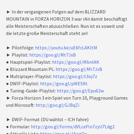
► In der vergangenen Folgen auf dem BLIZZARD
MOUNTAIN in FORZA HORIZON 3 war rAii damit beschäftigt
alle Meisterschaften abzuschließen. Nun ist es soweit und
die letzte große Meisterschaft steht an!
► Pilotfolge:
https://youtu.be/uE6fcLAKItM
► Playlist:
https://goo.gl/Mt7JxB
● Hauptspiel-Playlist:
https://goo.gl/MbnIAK
● Blizzard Mountain PL:
https://goo.gl/Mt7JxB
● Multiplayer-Playlist:
https://goo.gl/t3oj7z
● DWIF-Playlist:
https://goo.gl/pWESKt
● Tuning-Guide-Playlist:
https://goo.gl/Epu62w
► Forza Horizon 3 ein Spiel von Turn 10, Playground Games
und Microsoft:
http://goo.gl/GJBqZi
► DWIF-Format (DU wählst – ICH fahre)
● Formular:
http://goo.gl/forms/dVLceFln7zyU7Ldg2
● Aktuelle Liste:
https://goo.gl/JAogQa