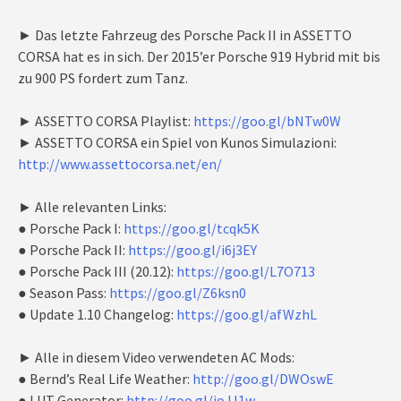
► Das letzte Fahrzeug des Porsche Pack II in ASSETTO
CORSA hat es in sich. Der 2015’er Porsche 919 Hybrid mit bis
zu 900 PS fordert zum Tanz.
► ASSETTO CORSA Playlist:
https://goo.gl/bNTw0W
► ASSETTO CORSA ein Spiel von Kunos Simulazioni:
http://www.assettocorsa.net/en/
► Alle relevanten Links:
● Porsche Pack I:
https://goo.gl/tcqk5K
● Porsche Pack II:
https://goo.gl/i6j3EY
● Porsche Pack III (20.12):
https://goo.gl/L7O713
● Season Pass:
https://goo.gl/Z6ksn0
● Update 1.10 Changelog:
https://goo.gl/afWzhL
► Alle in diesem Video verwendeten AC Mods:
● Bernd’s Real Life Weather:
http://goo.gl/DWOswE
● LUT Generator:
http://goo.gl/joJJ1w