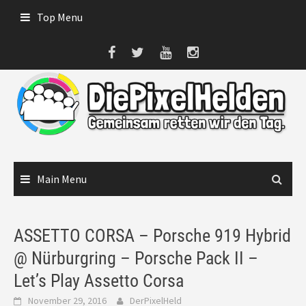
Skip
Top Menu
to
content
Main Menu
ASSETTO CORSA – Porsche 919 Hybrid
@ Nürburgring – Porsche Pack II –
Let’s Play Assetto Corsa
November 29, 2016
DerPixelHeld