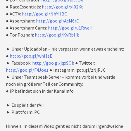
● RaceEssentials:
http://goo.gl/xl02Kt
● ACTV:
http://goo.gl/NhYHBQ
● Aspertsham:
http://goo.gl/AcM6rC
● Aspertsham Cams:
http://goo.gl/u1RweH
● Tor Poznań:
http://goo.gl/KvRbHb
► Unser Uploadplan – nie verpassen wenn etwas erscheint:
●
http://goo.gl/whl1sE
► Facebook:
http://goo.gl/jqxSQb
● Twitter:
http://goo.gl/F4Joez
● Instagram: goo.gl/zNjRJC
► Unser Teamspeak-Server – komme vorbei und werde
noch ein größerer Teil der Community:
● IP befindet sich in der Kanalinfo.
► Es spielt der rAii
► Plattform: PC
Hinweis: In diesem Video geht es nicht darum irgendwelche