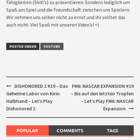
Fähigkeiten (Skill’s) zu präsentieren. Sondern lediglich um
Spaß am Spiel und die Freundschaft zwischen uns Spielern.
Wir nehmen uns selber nicht zu ernst und ihr solltet das
auch nicht. Viel Spaß mit unseren Video’s! =)
POSTED UNDER
YOUTUBE
Post
DISHONORED 2 #19 – Das
FM6: NASCAR EXPANSION #19
navigation
Geheime Labor von Kirin
– Bis auf den letzten Tropfen
Halbhand – Let’s Play
– Let’s Play FM6: NASCAR
Dishonored 2
Expansion
POPULAR
COMMENTS
TAGS