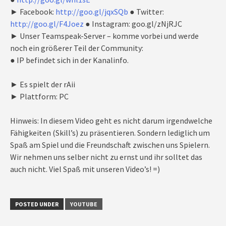
► Facebook:
http://goo.gl/jqxSQb
● Twitter:
http://goo.gl/F4Joez
● Instagram: goo.gl/zNjRJC
► Unser Teamspeak-Server – komme vorbei und werde
noch ein größerer Teil der Community:
● IP befindet sich in der Kanalinfo.
► Es spielt der rAii
► Plattform: PC
Hinweis: In diesem Video geht es nicht darum irgendwelche
Fähigkeiten (Skill’s) zu präsentieren. Sondern lediglich um
Spaß am Spiel und die Freundschaft zwischen uns Spielern.
Wir nehmen uns selber nicht zu ernst und ihr solltet das
auch nicht. Viel Spaß mit unseren Video’s! =)
POSTED UNDER
YOUTUBE