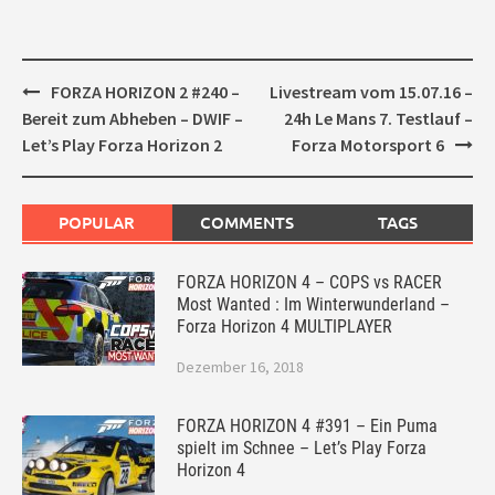
Post
FORZA HORIZON 2 #240 –
Livestream vom 15.07.16 –
navigation
Bereit zum Abheben – DWIF –
24h Le Mans 7. Testlauf –
Let’s Play Forza Horizon 2
Forza Motorsport 6
POPULAR
COMMENTS
TAGS
FORZA HORIZON 4 – COPS vs RACER
Most Wanted : Im Winterwunderland –
Forza Horizon 4 MULTIPLAYER
Dezember 16, 2018
FORZA HORIZON 4 #391 – Ein Puma
spielt im Schnee – Let’s Play Forza
Horizon 4