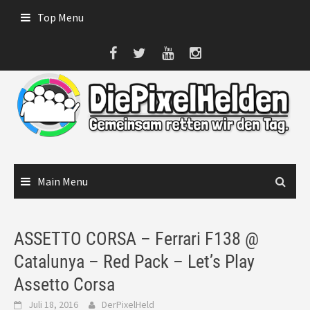
Skip
Top Menu
to
content
Main Menu
ASSETTO CORSA – Ferrari F138 @
Catalunya – Red Pack – Let’s Play
Assetto Corsa
Juli 18, 2016
DerPixelHeld