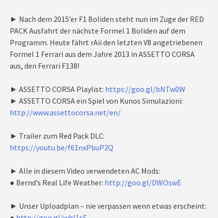
► Nach dem 2015’er F1 Boliden steht nun im Zuge der RED
PACK Ausfahrt der nächste Formel 1 Boliden auf dem
Programm. Heute fährt rAii den letzten V8 angetriebenen
Formel 1 Ferrari aus dem Jahre 2013 in ASSETTO CORSA
aus, den Ferrari F138!
► ASSETTO CORSA Playlist:
https://goo.gl/bNTw0W
► ASSETTO CORSA ein Spiel von Kunos Simulazioni:
http://www.assettocorsa.net/en/
► Trailer zum Red Pack DLC:
https://youtu.be/f61nxPbuP2Q
► Alle in diesem Video verwendeten AC Mods:
● Bernd’s Real Life Weather:
http://goo.gl/DWOswE
► Unser Uploadplan – nie verpassen wenn etwas erscheint:
●
http://goo.gl/whl1sE