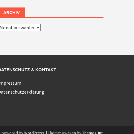
ARCHIV
rchiv
DATENSCHUTZ & KONTAKT
Impressum
Datenschutzerklärung
y powered by
WordPress
.
|
Theme: Awaken by
ThemezHut
.