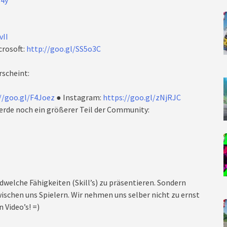
64y
vII
crosoft:
http://goo.gl/SS5o3C
rscheint:
//goo.gl/F4Joez
● Instagram:
https://goo.gl/zNjRJC
rde noch ein größerer Teil der Community:
dwelche Fähigkeiten (Skill’s) zu präsentieren. Sondern
ischen uns Spielern. Wir nehmen uns selber nicht zu ernst
 Video’s! =)