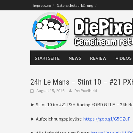
Skip
Impressum
Datenschutzerklärung
to
content
STARTSEITE
NEWS
REVIEW
VIDEOS
24h Le Mans – Stint 10 – #21 
August 15, 2016
DerPixelHeld
► Stint 10 im #21 PXH Racing FORD GTLM – 24h 
► Aufzeichnungsplaylist:
https://goo.gl/G5OZuF