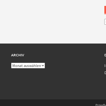
A
ARCHIV
Archiv
Proudl