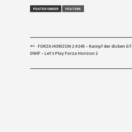
POSTED UNDER
YOUTUBE
Post
FORZA HORIZON 2 #245 – Kampf der dicken GT
navigation
DWIF – Let’s Play Forza Horizon 2