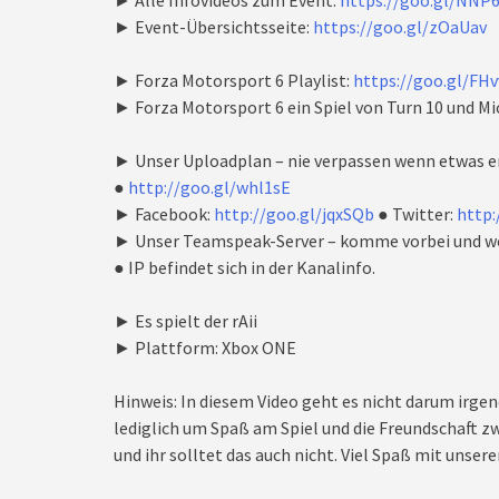
► Alle Infovideos zum Event:
https://goo.gl/NNP
► Event-Übersichtsseite:
https://goo.gl/zOaUav
► Forza Motorsport 6 Playlist:
https://goo.gl/FHv
► Forza Motorsport 6 ein Spiel von Turn 10 und Mi
► Unser Uploadplan – nie verpassen wenn etwas e
●
http://goo.gl/whl1sE
► Facebook:
http://goo.gl/jqxSQb
● Twitter:
http:
► Unser Teamspeak-Server – komme vorbei und we
● IP befindet sich in der Kanalinfo.
► Es spielt der rAii
► Plattform: Xbox ONE
Hinweis: In diesem Video geht es nicht darum irgen
lediglich um Spaß am Spiel und die Freundschaft zw
und ihr solltet das auch nicht. Viel Spaß mit unseren